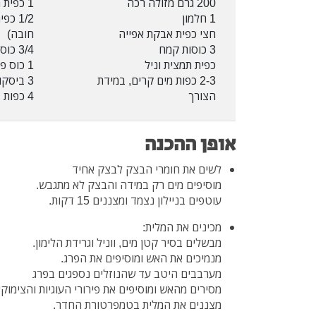
200 גרם מזולה רכה
1 כפית תמצית וניל
1 חלמון
1/2 כ
חצי כפית אבקת אפייה
חובה)
3 כוסות קמח
3/4 כוס סוכר
כפית תמצית וניל
1 כוס פרג טחון
2-3 כפות מים קרים, במידת
3 ביסקוויטים מפוררים
הצורך
4 כפות צימוקים (לא חובה)
אופן ההכנה
לשים את חומרי הבצק לבצק אחיד
מוסיפים מים רק במידה והבצק לא מתגבש.
עוטפים בניילון נצמד ומצננים 15 דקות.
מכינים את המלית:
מבשלים בסיר קטן מים, ווניל וגרידת הלימון.
מנמיכים את האש ומוסיפים את הפרג.
מערבבים היטב עד שהנוזלים נספגים בפרג
מסירים מהאש ומוסיפים את פירורי העוגיות והצימוקי
מצננים את המלית בטמפרטורת החדר.