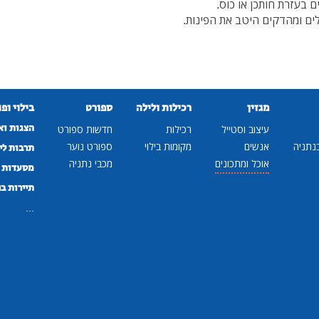
 בעזרת חותכן או כוס.
ים ומהדקים היטב את הפינות.
מגזין
רכילות ולילה
ספורט
בילוי ופ
הצגות וא
עיצוב וסטייל
רכילות
חדשות ספורט
נתניה
אנשים
מקומות בילוי
ספורט נוער
תרבות לי
אוכל ומתכונים
מכבי נתניה
מסעדות ב
תיירות ב
...