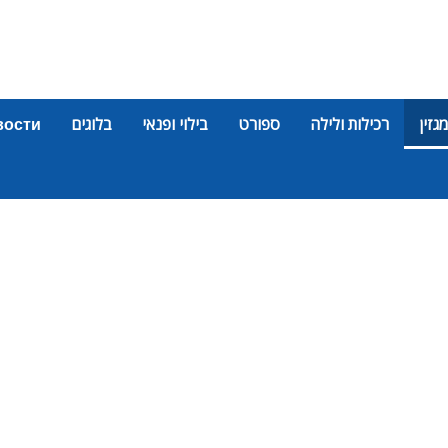
מגזין
רכילות ולילה
ספורט
בילוי ופנאי
בלוגים
вости