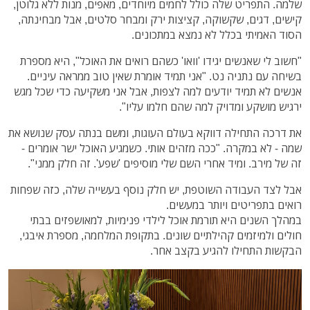
שלמה. התפריט שלה כולל לחמים מיוחדים, מאפים, מנות ללא גלוטן,
קישים, דגים, שקשוקה, קציצות ירק ומבחר סלטים, אבל מבחינתה,
הסוד האמיתי בכלל לא נמצא במתכונים.
"חשוב לי שאנשים יגידו 'וואו' כשהם רואים את האוכל", היא מספרת
בשיחה עם נתניה נט. "אני תמיד אומרת שאין טוב ממראה עיניים.
אנשים לא תמיד יודעים למה לצפות, אבל אני משקיעה כדי שכל מגש
ירגיש מושקע ומדויק למה שהם חלמו עליו".
את דרכה התחילה דווקא בעולם העוגות, ומשם בנתה עסק שנושא את
שמה - לא במקרה. "ככה מזהים אותי. כשמגיע האוכל ישר אומרים -
זה של מירב. ומיד אחרי השם שלי מוסיפים 'שפע'. זה חלק ממני".
אבל לצד העבודה השוטפת, יש חלק נוסף בעשייה שלה, כזה שפחות
רואים בתפריטים ויותר במעשים.
במהלך השנים היא תורמת אוכל לילדי פנימיות, למאושפזים בבתי
חולים ולמיזמים קהילתיים שונים. בתקופת המלחמה, מספרת איבגי,
הבקשות התחילו להגיע בקצב אחר.