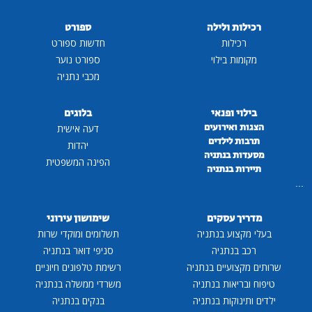
רכילות ולילה
ספורט
רכילות
חדשות ספורט
מקומות בילוי
ספורט נוער
מכבי נתניה
בילוי ופנאי
בלוגים
הצגות ואירועים
דעה אישית
תרבות לילדים
יהדות
מסעדות בנתניה
הפינה המשפטית
תיירות בנתניה
...
מדריך עסקים
שימושון עירוני
בעלי מקצוע בנתניה
תשלומים ומוקדי שרות
רכב בנתניה
סניפי דואר בנתניה
שרותים מקצועיים בנתניה
רשימת טלפונים חיוניים
טיפוח ובריאות בנתניה
משרדי ממשלה בנתניה
ילדים ותינוקות בנתניה
בנקים בנתניה