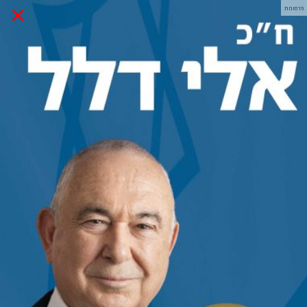
×
פרסומת