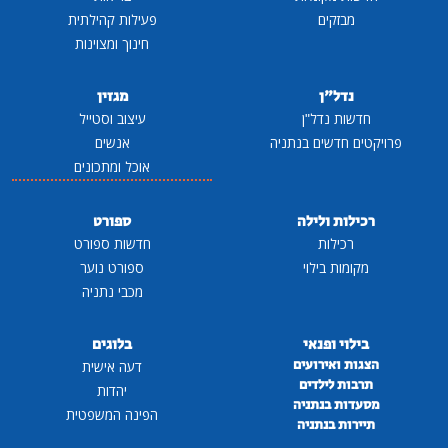
מבזקים
פעילות קהילתית
חינוך ומצוינות
נדל"ן
מגזין
חדשות נדל"ן
עיצוב וסטייל
פרויקטים חדשים בנתניה
אנשים
אוכל ומתכונים
רכילות ולילה
ספורט
רכילות
חדשות ספורט
מקומות בילוי
ספורט נוער
מכבי נתניה
בילוי ופנאי
בלוגים
הצגות ואירועים
דעה אישית
תרבות לילדים
יהדות
מסעדות בנתניה
הפינה המשפטית
תיירות בנתניה
...