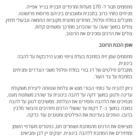
מחממים תנור ל- 170 מעלות ומרפדים תבנית בנייר אפייה.
מניחים נתחי כרוב בתבנית ומשבצים ביניהם פרוסות פרושוטו.
מתבלים במלח ופלפל, מפזרים מחצית מקוביות החמאה וגבעולי תימין.
צולים במשך שעה עד שהכרוב מתרכך ומשחים קלות.
צולים את הדגים ומכינים את הרוטב.
אופן הכנת הרוטב
מחממים שמן זית במחבת בעלת ציפוי מונע הידבקות על להבה
בינונית.
מתבלים פילטים של דג בורי במלח ופלפל משני הצדדים ומניחים
במחבת על צד העור.
ניתן להניח על נתחי הבורי מגש או צלחת שטוחה ליצירת משקולת
עדינה ולטגן במשך דקה על להבה בינונית עד שהדג משתטח מעט,
מנמיכים את הלהבה ומסירים את הצלחת. ממשיכים לטגן על להבה
נמוכה במשך כ- 7 דקות עד ששולי הדגים מזהיבים והבשר מלבין
ברובו. הופכים בעדינות את הפילטים ומטגנים עוד כדקה.
מוציאים את הדגים מהמחבת ושומרים חם, נפטרים מעודפי השמן
ומחזירים את המחבת ללהבה בינונית. יוצקים יין לבן ומביאים