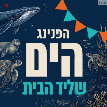
×
פרסומת