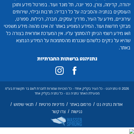
יהודה, קדימה, צורן, כפר יונה, תל מונד ועוד. בפורטל מידע ותוכן
העוסקים בנתניה והסביבה על כל רבדיה: תרבות ובילוי, שירותים
עירוניים, מידע על העיר, מדריך עסקים, חברה, רכילות, ספורט,
מבזקי חדשות ועוד. המידע המופיע באתר זה אינו מהווה מידע משפטי
ו/או מידע רשמי הניתן להסתמך עליו. אין המערכת אחראית בצורה כל
שהיא על נזקים כלשהם שנגרמו מהסתמכות על המידע הנמצא
באתר.
נתניהנט ברשתות החברתיות
2026 © נתניהנט - כל העיר בקליק אחד! - כל הזכויות שמורות לחברת לשם בר תקשורת בע"מ
מפעילת האתר נתניה נט - כל נתניה בקליק אחד
/
/
/
/
אודות נתניה נט
פרסום באתר
מדיניות פרטיות
תנאי שימוש
/
נגישות
צרו קשר