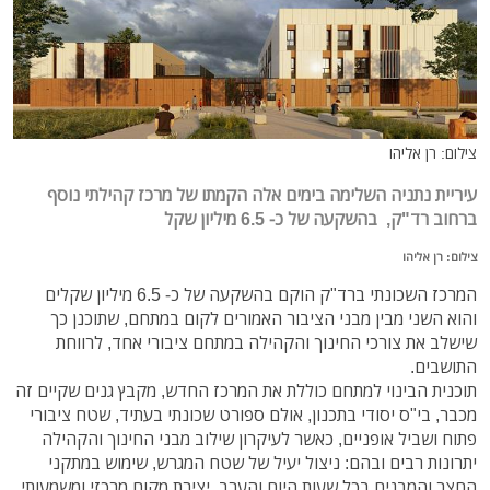
צילום: רן אליהו
עיריית נתניה השלימה בימים אלה הקמתו של מרכז קהילתי נוסף
ברחוב רד"ק, בהשקעה של כ- 6.5 מיליון שקל
צילום: רן אליהו
המרכז השכונתי ברד"ק הוקם בהשקעה של כ- 6.5 מיליון שקלים
והוא השני מבין מבני הציבור האמורים לקום במתחם, שתוכנן כך
שישלב את צורכי החינוך והקהילה במתחם ציבורי אחד, לרווחת
התושבים.
תוכנית הבינוי למתחם כוללת את המרכז החדש, מקבץ גנים שקיים זה
מכבר, בי"ס יסודי בתכנון, אולם ספורט שכונתי בעתיד, שטח ציבורי
פתוח ושביל אופניים, כאשר לעיקרון שילוב מבני החינוך והקהילה
יתרונות רבים ובהם: ניצול יעיל של שטח המגרש, שימוש במתקני
החצר והמבנים בכל שעות היום והערב, יצירת מקום מרכזי ומשמעותי