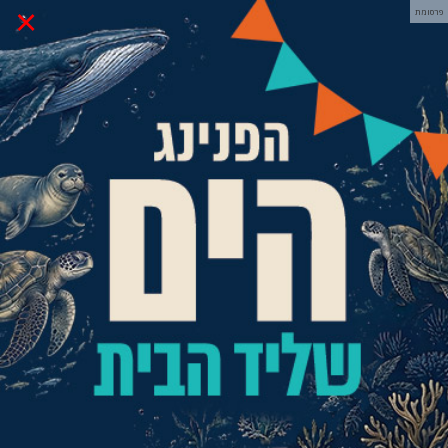
×
פרסומת