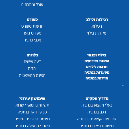
אוכל ומתכונים
רכילות ולילה
ספורט
רכילות
חדשות ספורט
מקומות בילוי
ספורט נוער
מכבי נתניה
בילוי ופנאי
בלוגים
הצגות ואירועים
דעה אישית
תרבות לילדים
יהדות
מסעדות בנתניה
הפינה המשפטית
תיירות בנתניה
...
מדריך עסקים
שימושון עירוני
בעלי מקצוע בנתניה
תשלומים ומוקדי שרות
רכב בנתניה
סניפי דואר בנתניה
שרותים מקצועיים בנתניה
רשימת טלפונים חיוניים
טיפוח ובריאות בנתניה
משרדי ממשלה בנתניה