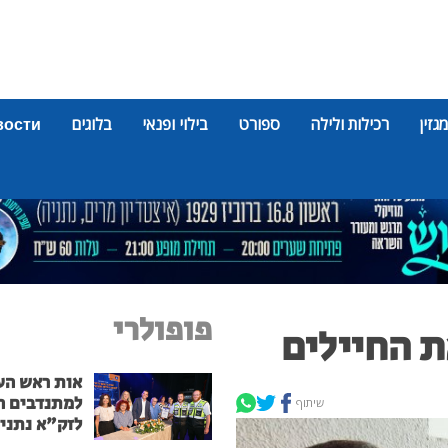
מגזין
רכילות ולילה
ספורט
בילוי ופנאי
בלוגים
вости
פופולרי
ת החיילים
אות ראש הע
למתנדבים ה
שיתוף
לזק"א נתני