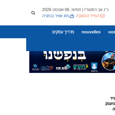
כ"ג אב התשפ"ו | חמישי, 06 אוגוסט 2026
המייל הכתום
/
מזג אוויר בנתניה
но
nouvelles
מדריך עסקים
יר
וענק
ה