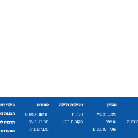
מגזין
רכילות ולילה
ספורט
בילוי ופ
הצגות וא
עיצוב וסטייל
רכילות
חדשות ספורט
נתניה
אנשים
מקומות בילוי
ספורט נוער
תרבות לי
אוכל ומתכונים
מכבי נתניה
מסעדות ב