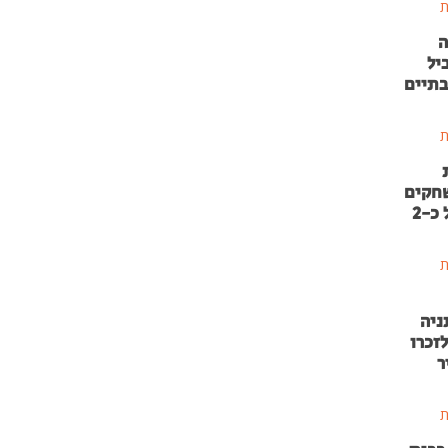
ת
ה
יל
בתיים
ת
שחקים
בהשקעה של כ-2
ת
ניה
זכרו
ר
ת