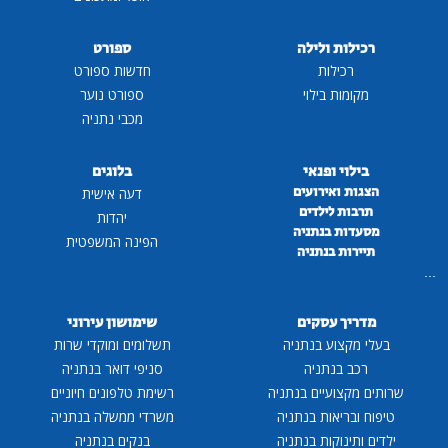
רכילות ולילה
ספורט
רכילות
חדשות ספורט
מקומות בילוי
ספורט נוער
מכבי נתניה
בילוי ופנאי
בלוגים
הצגות ואירועים
דעה אישית
תרבות לילדים
יהדות
מסעדות בנתניה
הפינה המשפטית
תיירות בנתניה
...
מדריך עסקים
שימושון עירוני
בעלי מקצוע בנתניה
תשלומים ומוקדי שרות
רכב בנתניה
סניפי דואר בנתניה
שרותים מקצועיים בנתניה
רשימת טלפונים חיוניים
טיפוח ובריאות בנתניה
משרדי ממשלה בנתניה
ילדים ותינוקות בנתניה
בנקים בנתניה