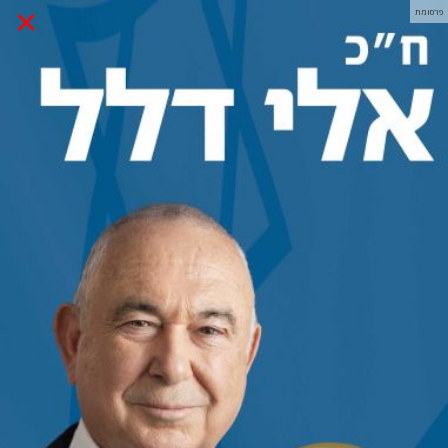
×
פרסומת