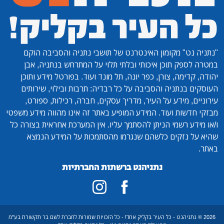
"נתניה נט"
מקומון האינטרנט של תושבי נתניה והסביבה הוקם
במטרה לספק תוכן איכותי ובלתי תלוי על המתרחש בנתניה, אבן
יהודה, קדימה, צורן, כפר יונה, תל מונד ועוד. בפורטל מידע ותוכן
העוסקים בנתניה והסביבה על כל רבדיה: תרבות ובילוי, שירותים
עירוניים, מידע על העיר, מדריך עסקים, חברה, רכילות, ספורט,
מבזקי חדשות ועוד. המידע המופיע באתר זה אינו מהווה מידע משפטי
ו/או מידע רשמי הניתן להסתמך עליו. אין המערכת אחראית בצורה כל
שהיא על נזקים כלשהם שנגרמו מהסתמכות על המידע הנמצא
באתר.
נתניהנט ברשתות החברתיות
2026 © נתניהנט - כל העיר בקליק אחד! - כל הזכויות שמורות לחברת לשם בר תקשורת בע"מ