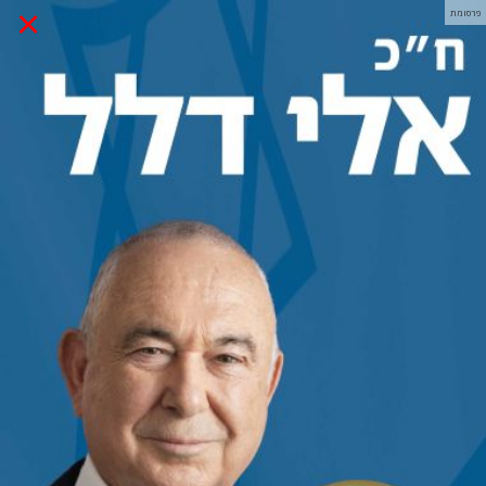
×
פרסומת