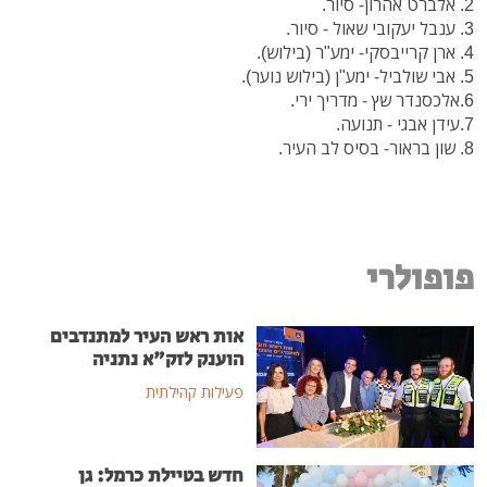
2. אלברט אהרון- סיור.
3. ענבל יעקובי שאול - סיור.
4. ארן קרייבסקי- ימע"ר (בילוש).
5. אבי שולביל- ימע"ן (בילוש נוער).
6.אלכסנדר שץ - מדריך ירי.
7.עידן אבגי - תנועה.
8. שון בראור- בסיס לב העיר.
פופולרי
אות ראש העיר למתנדבים
הוענק לזק"א נתניה
פעילות קהילתית
חדש בטיילת כרמל: גן