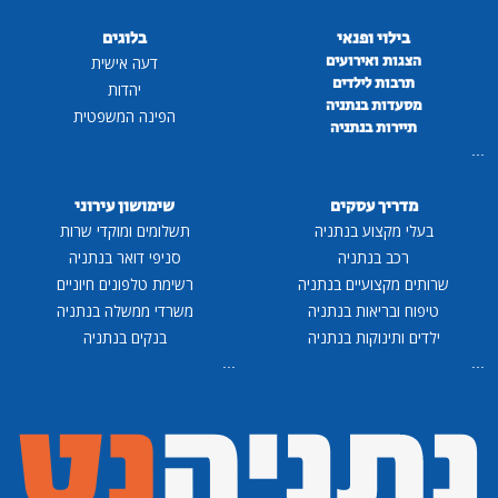
בילוי ופנאי
בלוגים
הצגות ואירועים
דעה אישית
תרבות לילדים
יהדות
מסעדות בנתניה
הפינה המשפטית
תיירות בנתניה
...
מדריך עסקים
שימושון עירוני
בעלי מקצוע בנתניה
תשלומים ומוקדי שרות
רכב בנתניה
סניפי דואר בנתניה
שרותים מקצועיים בנתניה
רשימת טלפונים חיוניים
טיפוח ובריאות בנתניה
משרדי ממשלה בנתניה
ילדים ותינוקות בנתניה
בנקים בנתניה
...
...