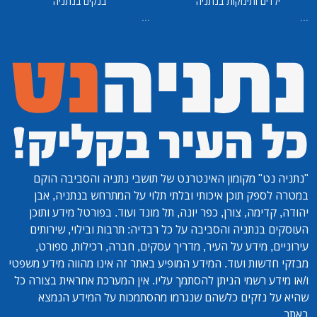
ילדים ותינוקות בנתניה
בנקים בנתניה
...
...
"נתניה נט"
מקומון האינטרנט של תושבי נתניה והסביבה הוקם
במטרה לספק תוכן איכותי ובלתי תלוי על המתרחש בנתניה, אבן
יהודה, קדימה, צורן, כפר יונה, תל מונד ועוד. בפורטל מידע ותוכן
העוסקים בנתניה והסביבה על כל רבדיה: תרבות ובילוי, שירותים
עירוניים, מידע על העיר, מדריך עסקים, חברה, רכילות, ספורט,
מבזקי חדשות ועוד. המידע המופיע באתר זה אינו מהווה מידע משפטי
ו/או מידע רשמי הניתן להסתמך עליו. אין המערכת אחראית בצורה כל
שהיא על נזקים כלשהם שנגרמו מהסתמכות על המידע הנמצא
באתר.