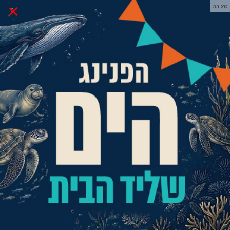
×
פרסומת