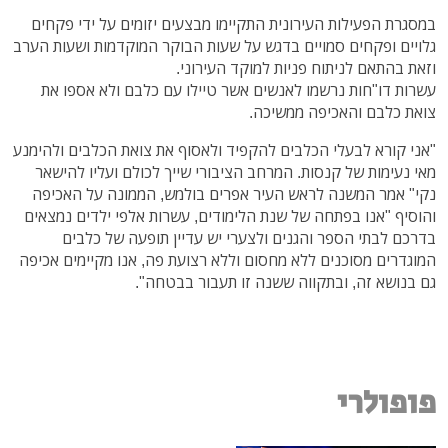
במסגרת הפעילות העירונית התקיימו מבצעים יזומים על ידי פקחים
גלויים ופקחים סמויים בדגש על שעות הבוקר המוקדמות ושעות הערב
וזאת בהתאם לניתוח פניות למוקד העירוני.
עשרות דו"חות נרשמו לאנשים אשר טיילו עם כלבם ולא אספו את
צואת כלבם והאכיפה ממשיכה.
"אני קורא לבעלי הכלבים להקפיד ולאסוף את צואת הכלבים ולהימנע
מאי נעימות של קנסות. המרחב הציבורי שייך לכולם ועליו להישאר
נקי" אמר המשנה לראש העיר אפרים בולמש, הממונה על האכיפה
והוסיף "אנו בפתחה של שנת הלימודים, עשרות אלפי ילדים נמצאים
בדרכם לבתי הספר והגנים ולצערי יש עדיין תופעה של כלבים
המוגדרים מסוכנים ללא מחסום וללא רצועת פה, אנו מקיימים אכיפה
גם בנושא זה, ובתקווה ששנה זו תעבור בבטחה".
פופולרי