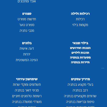
אוכל ומתכונים
רכילות ולילה
ספורט
רכילות
חדשות ספורט
מקומות בילוי
ספורט נוער
מכבי נתניה
בילוי ופנאי
בלוגים
הצגות ואירועים
דעה אישית
תרבות לילדים
יהדות
מסעדות בנתניה
הפינה המשפטית
תיירות בנתניה
...
מדריך עסקים
שימושון עירוני
בעלי מקצוע בנתניה
תשלומים ומוקדי שרות
רכב בנתניה
סניפי דואר בנתניה
שרותים מקצועיים בנתניה
רשימת טלפונים חיוניים
טיפוח ובריאות בנתניה
משרדי ממשלה בנתניה