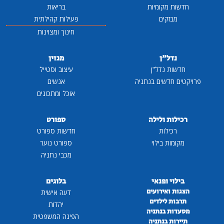
חדשות מקומיות
בריאות
מבזקים
פעילות קהילתית
חינוך ומצוינות
נדל"ן
מגזין
חדשות נדל"ן
עיצוב וסטייל
פרויקטים חדשים בנתניה
אנשים
אוכל ומתכונים
רכילות ולילה
ספורט
רכילות
חדשות ספורט
מקומות בילוי
ספורט נוער
מכבי נתניה
בילוי ופנאי
בלוגים
הצגות ואירועים
דעה אישית
תרבות לילדים
יהדות
מסעדות בנתניה
הפינה המשפטית
תיירות בנתניה