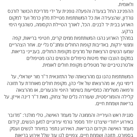
ולאומית.
ההפנינג החל בצעדה והפעלה גופנית על ידי מדריכת הכושר לורנס
גורדון, שהצעידה את כל המשתתפות מטיילת מלון כרמל ועד למקום
הארוע בבית יד לבנים. הכל, לאורך הטיילת הקסומה, כשהנוף הימי
ברקע.
במהלך הארוע נהנו המשתתפות ממים קרים, חטיפי בריאות, קפה
ומגשי ירקות, באדיבות קופות החולים ומתנ"ס גלי ים. אחר הצהריים
שמעו הנשים הרצאות של מרצים מקופות החולים, בענייני בריאות.
במקום הוצבו שתי מיטות טיפולים והנשים נהנו מטיפולים
אלטרנטיביים של מטפלים מקופת חולים לאומית.
המשתתפות נהנו גם מהרצאתה של התזונאית ד"ר מור ישראלי, על
דימוי גוף, או מהרצאתו של אלי כהן, מקופת חולים מאוחדת על תזונה
ורפואה משלימה כמסייעות בשימור היופי והנעורים, או מהרצאה
קלילה והומוריסטית, שעוררה גלים של צחוק, מאת ד"ר דינה אייזן, על
בריאות ושמחת חיים.
סגנית ראש העירייה והממונה על מעמד האישה, טלי מולנר: "מדובר
באירוע ייחודי שיצרנו יחד מספר גורמי עירוניים למען הנשים, קידום
מעמד האישה וקידום הבריאות. האירוע נתפר במיוחד לנשים ועסק
בספורט, תזונה ושמחת חיים. צפויים לנו עוד שלל אירוע בריאות