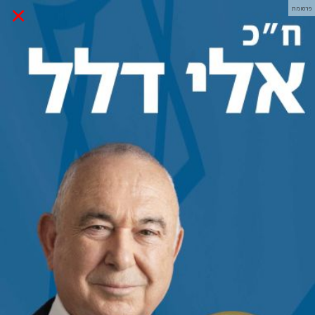
×
פרסומת