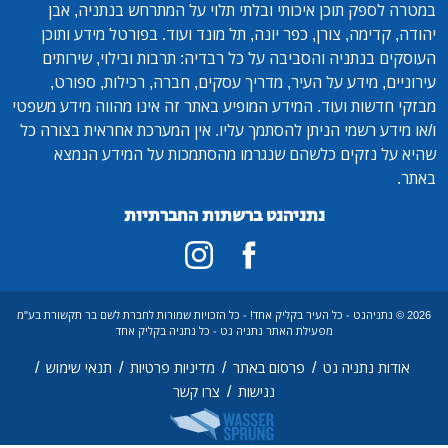
במטרה לספק תוכן איכותי ובלתי תלוי על המתרחש בנתניה, אבן
יהודה, קדימה, צורן, כפר יונה, תל מונד ועוד. בפורטל מידע ותוכן
העוסקים בנתניה והסביבה על כל רבדיה: תרבות ובילוי, שירותים
עירוניים, מידע על העיר, מדריך עסקים, חברה, רכילות, ספורט,
מבזקי חדשות ועוד. המידע המופיע באתר זה אינו מהווה מידע משפטי
ו/או מידע רשמי הניתן להסתמך עליו. אין המערכת אחראית בצורה כל
שהיא על נזקים כלשהם שנגרמו מהסתמכות על המידע הנמצא
באתר.
נתניהנט ברשתות החברתיות
2026 © נתניהנט - כל העיר בקליק אחד! - כל הזכויות שמורות לחברת לשם בר תקשורת בע"מ
מפעילת האתר נתניה נט - כל נתניה בקליק אחד
/
/
/
/
אודות נתניה נט
פרסום באתר
מדיניות פרטיות
תנאי שימוש
/
נגישות
צרו קשר