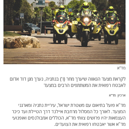
מד"א
לקראת מצעד הגאווה שיערך מחר (ו') בנתניה, נערך מגן דוד אדום
לאבטח רפואית את המשתתפים הרבים במצעד
ארכיון מד"א
מד"א פועל בתיאום עם משטרת ישראל, עיריית נתניה ומארגני
המצעד. לאורך כל המסלול מרחבת איילנד דרך הטיילת ועד כיכר
העצמאות יהיו פרושים צוותי מד"א, הכוללים אמבולנסים ואופנועי
מד"א אשר יאבטחו רפואית את הצועדים.