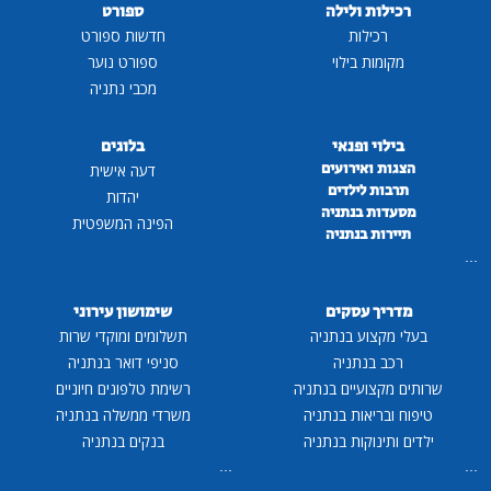
רכילות ולילה
ספורט
רכילות
חדשות ספורט
מקומות בילוי
ספורט נוער
מכבי נתניה
בילוי ופנאי
בלוגים
הצגות ואירועים
דעה אישית
תרבות לילדים
יהדות
מסעדות בנתניה
הפינה המשפטית
תיירות בנתניה
...
מדריך עסקים
שימושון עירוני
בעלי מקצוע בנתניה
תשלומים ומוקדי שרות
רכב בנתניה
סניפי דואר בנתניה
שרותים מקצועיים בנתניה
רשימת טלפונים חיוניים
טיפוח ובריאות בנתניה
משרדי ממשלה בנתניה
ילדים ותינוקות בנתניה
בנקים בנתניה
...
...