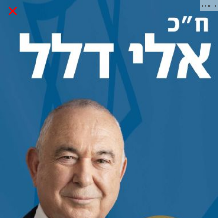
×
פרסומת