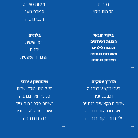
רכילות
חדשות ספורט
מקומות בילוי
ספורט נוער
מכבי נתניה
בילוי ופנאי
בלוגים
הצגות ואירועים
דעה אישית
תרבות לילדים
יהדות
מסעדות בנתניה
הפינה המשפטית
תיירות בנתניה
...
מדריך עסקים
שימושון עירוני
בעלי מקצוע בנתניה
תשלומים ומוקדי שרות
רכב בנתניה
סניפי דואר בנתניה
שרותים מקצועיים בנתניה
רשימת טלפונים חיוניים
טיפוח ובריאות בנתניה
משרדי ממשלה בנתניה
ילדים ותינוקות בנתניה
בנקים בנתניה
...
...