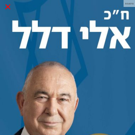
×
פרסומת