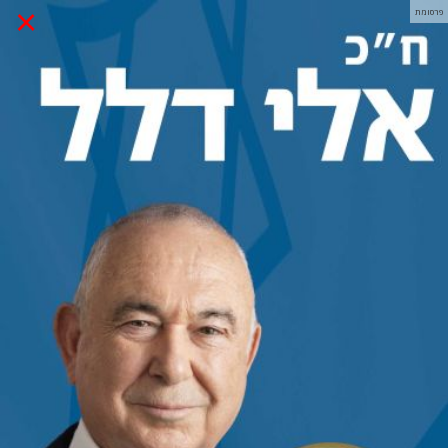
×
פרסומת