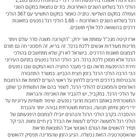
המדורגת ראשונה בהיפגעות הולכי רגל - בתחומיה נפגעו 1,183
הולכי רגל בשלוש השנים האחרונות. בת ים נמצאת במקום השני
ועפולה במקום השלישי. נתניה כאמור במקום התשיעי עם 367 הולכי
רגל בשלוש השנים האחרונות – 1.68 הולכי רגל נפגעים בתאונות
דרכים בהשוואה לכל אלף תושבים.
ארז קיטה מנכ"ל עמותת אור ירוק: "הקורונה משנה סדר עולם ויותר
מדינות מעודדות אנשים ללכת ברגל. זה בריא, זה חסכוני וזה גם תורם
לצמצום תאונות הדרכים. בישראל לא רק שלא מתחשבים בהולכי
הרגל אלא מסוכן ללכת ברגל. רוב הולכי הרגל נפגעים בתחום העירוני
וזירת ההיפגעות מראה גם כי מעבר החציה הוא המקום שבו נפגעים
הכי הרבה הולכי הרגל בזמן חצית הכביש. במשרד התחבורה
והבטיחות בדרכים חייבים ללחוץ על ראשי הערים למפות את הרחובות
האדומים והמסוכנים להולכי הרגל, לשפר בהם את התשתית כך שתגן
על הולכי הרגל. במקביל, יש להגביר את האכיפה והנראות
המשטרתית באותם רחובות מרובי נפגעים. שיפור תשתיות עירוניות על
ידי ריסון ומיתון תנועה, נוכחות משטרתית גבוהה יותר והגברת
ההסברה בקרב הולכי הרגל והנהגים יובילו לצמצום היפגעותם של
הולכי רגל ולמעשה יכולים לעשות את הבדל בין חיים ומוות. הכי קל
תמיד להאשים את הגורם האנושי אבל התוצאות מראות
שהאסטרטגיה הזאת נכשלה. הגיע הזמן שהמדינה תפסיק להאשים