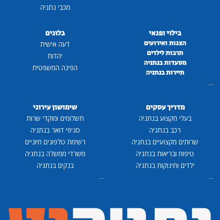
מכבי נתניה
בילוי ופנאי
בלוגים
הצגות ואירועים
דעה אישית
תרבות לילדים
יהדות
מסעדות בנתניה
הפינה המשפטית
תיירות בנתניה
...
מדריך עסקים
שימושון עירוני
בעלי מקצוע בנתניה
תשלומים ומוקדי שרות
רכב בנתניה
סניפי דואר בנתניה
שרותים מקצועיים בנתניה
רשימת טלפונים חיוניים
טיפוח ובריאות בנתניה
משרדי ממשלה בנתניה
ילדים ותינוקות בנתניה
בנקים בנתניה
...
...