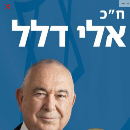
×
פרסומת