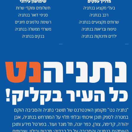
מדריך עסקים
שימושון עירוני
בעלי מקצוע בנתניה
תשלומים ומוקדי שרות
רכב בנתניה
סניפי דואר בנתניה
שרותים מקצועיים בנתניה
רשימת טלפונים חיוניים
טיפוח ובריאות בנתניה
משרדי ממשלה בנתניה
ילדים ותינוקות בנתניה
בנקים בנתניה
...
...
"נתניה נט"
מקומון האינטרנט של תושבי נתניה והסביבה הוקם
במטרה לספק תוכן איכותי ובלתי תלוי על המתרחש בנתניה, אבן
יהודה, קדימה, צורן, כפר יונה, תל מונד ועוד. בפורטל מידע ותוכן
העוסקים בנתניה והסביבה על כל רבדיה: תרבות ובילוי, שירותים