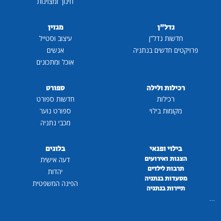
חינוך ומצוינות
נדל"ן
מגזין
חדשות נדל"ן
עיצוב וסטייל
פרויקטים חדשים בנתניה
אנשים
אוכל ומתכונים
רכילות ולילה
ספורט
רכילות
חדשות ספורט
מקומות בילוי
ספורט נוער
מכבי נתניה
בילוי ופנאי
בלוגים
הצגות ואירועים
דעה אישית
תרבות לילדים
יהדות
מסעדות בנתניה
הפינה המשפטית
תיירות בנתניה
...