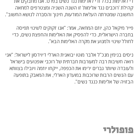
די לאלימות בכלל ודי לאלימות נגד נשים בפרט. אנו מחבקים את
קהילת 'רוכבים נגד אלימות' זו השנה השניה ומצטרפים למחאה
החשובה שמטרתה העלאת המודעות, חינוך והסברה לנושא החשוב".
פייר מיקאל כהן, יוזם המחאה, אמר: "אנו זקוקים לשינוי תפיסה
בחברה הישראלית, כדי להפסיק את האלימות והחפצת נשים, כדי
לחולל שינוי ולמנוע את מקרה האלימות הבא".
ניסים בנימין מנכ"ל אלבר מוטו יבואנית הארלי דיוידסון לישראל: "אני
רואה חשיבות רבה למעורבות חברתית של רוכבי אופנועים בישראל
ולעובדה שיותר גברים ירימו את הכפפה, ייקחו יוזמה ויובילו בצוותא
עם הנשים הרבות שרוכבות במועדון הארלי, את המאבק בתופעה
הבזויה של אלימות כנגד נשים".
פופולרי