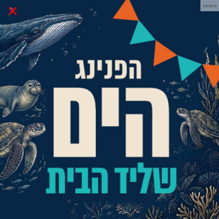
×
פרסומת