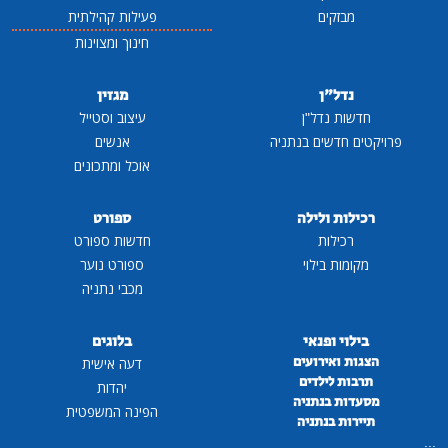
מבזקים
פעילות קהילתית
חינוך ומצוינות
נדל"ן
מגזין
חדשות נדל"ן
עיצוב וסטייל
פרויקטים חדשים בנתניה
אנשים
אוכל ומתכונים
רכילות ולילה
ספורט
רכילות
חדשות ספורט
מקומות בילוי
ספורט נוער
מכבי נתניה
בילוי ופנאי
בלוגים
הצגות ואירועים
דעה אישית
תרבות לילדים
יהדות
מסעדות בנתניה
הפינה המשפטית
תיירות בנתניה
...