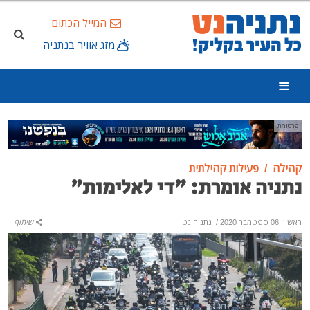
המייל הכתום
מזג אוויר בנתניה
פרסומת
קהילה
פעילות קהילתית
נתניה אומרת: "די לאלימות"
ראשון, 06 ספטמבר 2020
/
נתניה נט
שיתוף