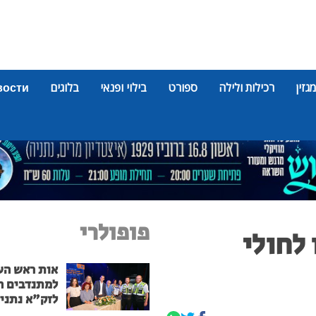
מגזין
רכילות ולילה
ספורט
בילוי ופנאי
בלוגים
вости
פופולרי
לחולי
אות ראש הע
למתנדבים ה
לזק"א נתני