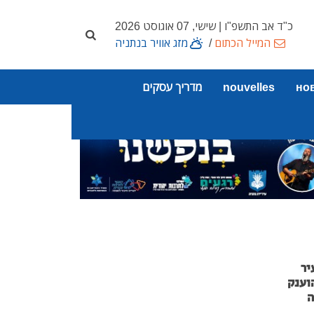
כ"ד אב התשפ"ו | שישי, 07 אוגוסט 2026
המייל הכתום
/
מזג אוויר בנתניה
но
nouvelles
מדריך עסקים
יר
וענק
ה