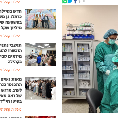
שיתוף
פעילות קהילתי
חדש בטיילת
כרמל: גן מ
מיליון שקל
פעילות קהילתי
תושבי נתני
הוכשרו להוב
מיזמים סבי
בקהילה
פעילות קהילתי
מאות נשים
התכנסו בנת
לערב מרגש ל
של ראם מאי
בטיטו הי"ד
פעילות קהילתי