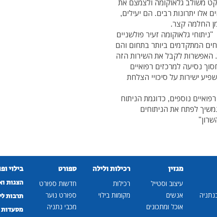
קט משולב גלאוקומה ולצמצם את
אלו יתרונות רבים. הם יעילים,
מן החלמה קצר.
ניתוחי גלאוקומה זעיר פולשניים
קדם כמו ה-Xen הינם הניתוחים המתקדמים ביותר בתחום והם
. האפשרות לקבל את השירות הזה
סוך נסיעה למרכזים רפואיים
פיע ישירות על סיכויי הצלחת
רפואיים נוספים, כדוגמת הניתוח
נמשיך לפתח את הניתוחים
שרון"
מגזין
רכילות ולילה
ספורט
בילוי ופ
הצגות וא
עיצוב וסטייל
רכילות
חדשות ספורט
נתניה
אנשים
מקומות בילוי
ספורט נוער
תרבות לי
אוכל ומתכונים
מכבי נתניה
מסעדות ב