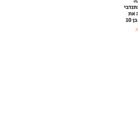
ה
תנדבי
 את
 10
ת