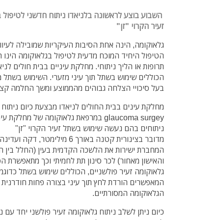
השבוע בוצע לראשונה בלניאדו ניתוח חדשני לטיפול 
זעיר הקרוי "זן"
גלאוקומה, הינה אחת הסיבות העיקריות שמובילה לעיוור
הטיפול היחיד המוכח מדעית לטיפול בגלאוקומה הינו 
תרופות או הליך ניתוחי. מחלקת עיניים בבית חולים לנ
הכוללים שימוש בשתל תוך עיני מזערי. השימוש בשתל מ
בעל סיכויי הצלחה גבוהים מהממוצע ומשך החלמה קצר
glaucoma surgey במרפאת גלאוקומה של מחל
ניתוחים בהם נעשה שימוש בשתל זעיר הקרוי "זן"
מדובר בצינורית קטנה באורך 6 מילימ
המחברת ישירות את הלשכה הקדמית בעין (החלל בין ה
והאישון מאחור) לכר סינון תת לחמיתי וכך מתאפשרת הפ
גלאוקומה זעיר פולשניים, הכוללים שימוש בשתל כדוגמ
המאפשרים הורדת לחץ תוך עיני בצורה פחות חודרנית ו
הגלאוקומה המסורתיים.
כיום ניתן לשלב ניתוח גלאוקומה זעיר פולשני יחד עם 