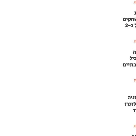
ת
שחקים
בהשקעה של כ-2
ת
ה
יל
בתיים
ת
ניה
זכרו
ר
ת