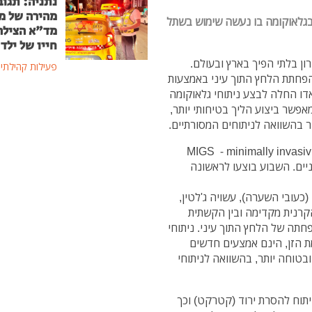
נתניה: תגוב
מהירה של מ
בגלאוקומה בו נעשה שימוש בשתל
מד"א הצילה
חייו של ילד בן
ון בלתי הפיך בארץ ובעולם.
פעילות קהילתי
הפחתת הלחץ התוך עיני באמצעות
יאדו החלה לבצע ניתוחי גלאוקומה
אפשר ביצוע הליך בטיחותי יותר,
 בהשוואה לניתוחים המסורתיים.
מחלקת עינים בבית החולים לניאדו מבצעת כיום ניתוח MIGS - minimally invasiv
קת עיניים. השבוע בוצעו לראשונה
טר, דקה ועדינה (כעובי השערה), עשויה ג'לטין,
קרנית מקדימה ובין הקשתית
חתה של הלחץ התוך עיני. ניתוחי
ת הזן, הינם אמצעים חדשים
בטוחה יותר, בהשוואה לניתוחי
ניתוח להסרת ירוד (קטרקט) וכך