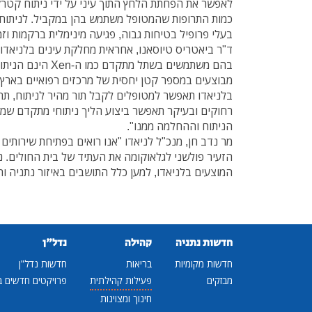
לאפשר את הפחתת הלחץ התוך עיני על ידי ניתוח קטר
כמות התרופות שהמטופל משתמש בהן במקביל. לניתוחים 
בעלי פרופיל בטיחות גבוה, פגיעה מינימלית ברקמות וז
ד"ר ביאטריס טיוסאנו, אחראית מחלקת עינים בלניאדו "
בהם משתמשים בשתל מת
מבוצעים במספר קטן יחסית של מרכזים רפואיים בארץ
בלניאדו תאפשר למטופלים לקבל תור מהיר לניתוח, תח
רחוקים ובעיקר תאפשר ביצוע הליך ניתוחי מתקדם שמש
הניתוח וההחלמה ממנו".
מר נדב חן, מנכ"ל לניאדו "אנו רואים בפתיחת שירותים 
הזעיר פולשני לגלאוקומה את העתיד של בית החולים. 
המוצעים בלניאדו, למען כלל התושבים באיזור נתניה וה
חדשות נתניה
קהילה
נדל"ן
חדשות מקומיות
בריאות
חדשות נדל"ן
מבזקים
פעילות קהילתית
פרויקטים חדשים ב
חינוך ומצוינות