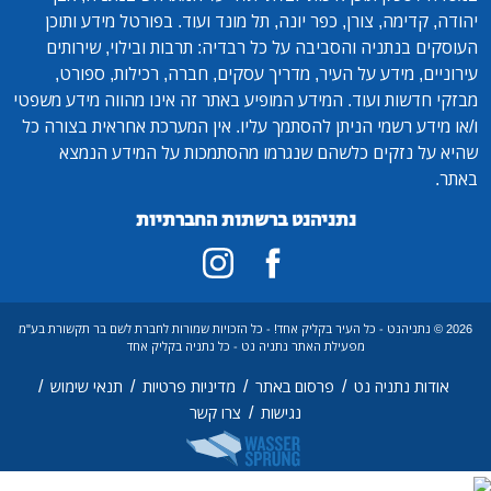
יהודה, קדימה, צורן, כפר יונה, תל מונד ועוד. בפורטל מידע ותוכן
העוסקים בנתניה והסביבה על כל רבדיה: תרבות ובילוי, שירותים
עירוניים, מידע על העיר, מדריך עסקים, חברה, רכילות, ספורט,
מבזקי חדשות ועוד. המידע המופיע באתר זה אינו מהווה מידע משפטי
ו/או מידע רשמי הניתן להסתמך עליו. אין המערכת אחראית בצורה כל
שהיא על נזקים כלשהם שנגרמו מהסתמכות על המידע הנמצא
באתר.
נתניהנט ברשתות החברתיות
2026 © נתניהנט - כל העיר בקליק אחד! - כל הזכויות שמורות לחברת לשם בר תקשורת בע"מ
מפעילת האתר נתניה נט - כל נתניה בקליק אחד
/
/
/
/
אודות נתניה נט
פרסום באתר
מדיניות פרטיות
תנאי שימוש
/
נגישות
צרו קשר