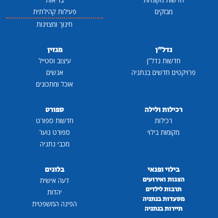
מבזקים
פעילות קהילתית
חינוך ומצוינות
נדל"ן
מגזין
חדשות נדל"ן
עיצוב וסטייל
פרויקטים חדשים בנתניה
אנשים
אוכל ומתכונים
רכילות ולילה
ספורט
רכילות
חדשות ספורט
מקומות בילוי
ספורט נוער
מכבי נתניה
בילוי ופנאי
בלוגים
הצגות ואירועים
דעה אישית
תרבות לילדים
יהדות
מסעדות בנתניה
הפינה המשפטית
תיירות בנתניה