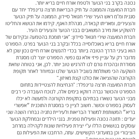
נכונה בקרב בני הנוער ולטפח אורח חיים בריא יותר.
חברת המועצה והממונה על תיק הבריאות תרצה גרינפלד יחד עם
סגנית ומ"מ ראש העיר שירי חגואל סיידון, הממונה על תיק הנוער
והצעירים, ומאריתו קבאדה, מנהלת האגף, קידמו את הנושא והחליטו
להשקיע את מירב המשאבים בבני הנוער והצעירים העיר.
חברת המועצה שירי חגואל סיידון: "אני תומכת בהטמעה ובקידום של
אורח חיים בריא באוכלוסייה בכלל ובקרב בני הנוער בפרט. הספורט
הוא בעיני הדרך הטובה ביותר בכדי להגשים אורח חיים נכון שכן לא
מדובר רק על עניין פיזי אלא גם נפשי. הספורט יוצר לנו מסגרת
מסודרת ובהכרח גורם לנו להרגיש טוב יותר. לכן, אני בטוחה שזאת
השקעה הכי משתלמת בשביל הנוער שלנו ובמיוחד לאחר תקופת
הקורונה שהוציאה את כולנו קצת מאיזון."
חברת המועצה תרצה גרינפלד: "הנחיצות להצטיידות בתחום
הספורט והכושר גברה דווקא בימים אלה, לנוכח העובדה כי רבים
מבני הנוער נשארו בבתיהם בתקופת הקורונה ולמעשה לא יכלו
לעסוק בספורט וכושר. חשוב לציין כי במסגרת התוכנית ״אפשרי
בריא״ המשותפת למשרד הבריאות ולעיריית נתניה נבחרו השנה שני
יעדים : תזונה נכונה ופעילות גופנית. בגני הילדים ובמחלקת הנוער
עוסקים בנושאים הללו ע"י יצירת פעילויות שונות לקהילה במרחב
הציבורי וכן במועדוני הקשישים. עתה, הרחבנו את הפעילות גם