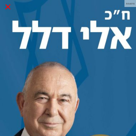
×
פרסומת