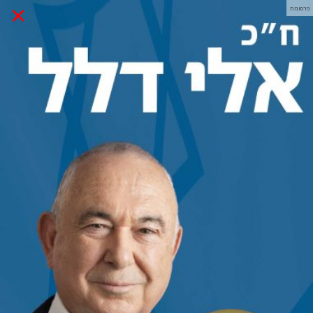
×
פרסומת