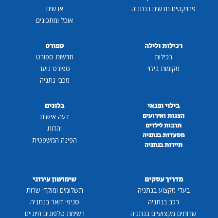
פרויקטים חדשים בנתניה
אנשים
אוכל ומתכונים
רכילות ולילה
ספורט
רכילות
חדשות ספורט
מקומות בילוי
ספורט נוער
מכבי נתניה
בילוי ופנאי
בלוגים
הצגות ואירועים
דעה אישית
תרבות לילדים
יהדות
מסעדות בנתניה
הפינה המשפטית
תיירות בנתניה
...
מדריך עסקים
שימושון עירוני
בעלי מקצוע בנתניה
תשלומים ומוקדי שרות
רכב בנתניה
סניפי דואר בנתניה
שרותים מקצועיים בנתניה
רשימת טלפונים חיוניים