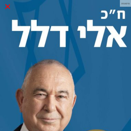
×
פרסומת