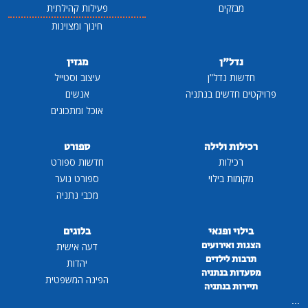
מבזקים
פעילות קהילתית
חינוך ומצוינות
נדל"ן
מגזין
חדשות נדל"ן
עיצוב וסטייל
פרויקטים חדשים בנתניה
אנשים
אוכל ומתכונים
רכילות ולילה
ספורט
רכילות
חדשות ספורט
מקומות בילוי
ספורט נוער
מכבי נתניה
בילוי ופנאי
בלוגים
הצגות ואירועים
דעה אישית
תרבות לילדים
יהדות
מסעדות בנתניה
הפינה המשפטית
תיירות בנתניה
...