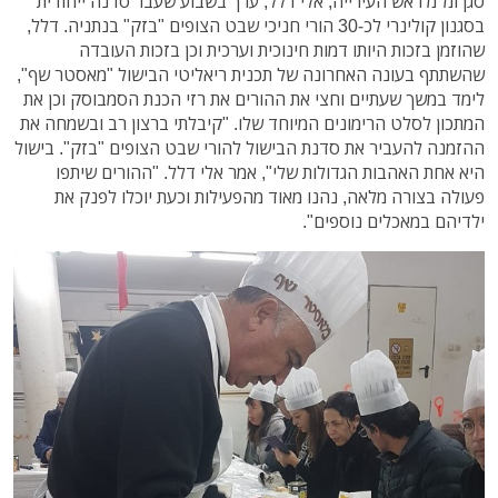
סגן ומ"מ ראש העירייה, אלי דלל, ערך בשבוע שעבר סדנה ייחודית
בסגנון קולינרי לכ-30 הורי חניכי שבט הצופים "בזק" בנתניה. דלל,
שהוזמן בזכות היותו דמות חינוכית וערכית וכן בזכות העובדה
שהשתתף בעונה האחרונה של תכנית ריאליטי הבישול "מאסטר שף",
לימד במשך שעתיים וחצי את ההורים את רזי הכנת הסמבוסק וכן את
המתכון לסלט הרימונים המיוחד שלו. "קיבלתי ברצון רב ובשמחה את
ההזמנה להעביר את סדנת הבישול להורי שבט הצופים "בזק". בישול
היא אחת האהבות הגדולות שלי", אמר אלי דלל. "ההורים שיתפו
פעולה בצורה מלאה, נהנו מאוד מהפעילות וכעת יוכלו לפנק את
ילדיהם במאכלים נוספים".