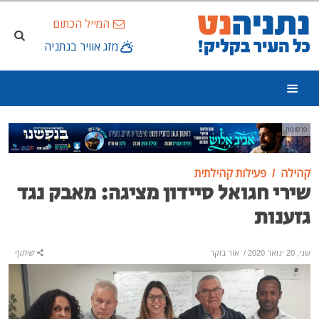
המייל הכתום
מזג אוויר בנתניה
פרסומת
קהילה
פעילות קהילתית
שירי חגואל סיידון מציגה: מאבק נגד
גזענות
שני, 20 ינואר 2020
/
אור בוקר
שיתוף