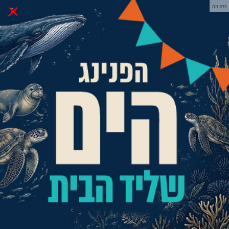
×
פרסומת