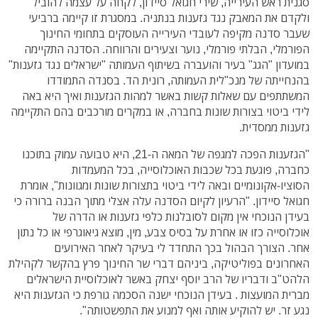
סגנית ראש העירייה, שירי חגואל סיידון, לקחה על עצמה להוביל
ולקדם את המאבק נגד גזענות בנתניה. במסגרת זו קיימה ברביעי
שעבר סדנה מקיפה לעובדי העירייה העוסקים בתחומי החינוך
הפורמלי, הבלתי פורמלי, נוער וצעירים והרווחה. הסדנה התקיימה
במועדון "הגג" בעיר והועברה בשיתוף העמותה "ישראלים נגד גזענות"
בהנחייתה של מנכ"לית העמותה, רונית הד. בסנדה התמודדו
המשתתפים עם שאלות קשות באשר למהות הגזענות ואיך היא באה
לידי ביטוי בצורות שונות בחברה, או במקרים מורכבים בהם התקיימה
גזענות ממסדית.
"הגזענות הפכה למגפה של המאה ה-21, היא טבועה עמוק בתוכנו
כחברה, פוגעת בכל שכבות האוכלוסייה, בכל המעמדות
הסוציו-‏אקונומיים ובאה לידי ביטוי בתצורות שונות ומגוונות", אומרת
חגואל סיידון. "הרעיון לקיום הסדנה עלה אצלי מתוך הבנה ברורה כי
בעידן הנוכחי אין מקום לסובלנות כלפי גזענות או הדרה של
אוכלוסייה כזו או אחרת על בסיס צבע, מין, מוצא גיאוגרפי או כל נתון
אחר. הצורך הבהול בכך התחדד לי בעיקר לאחר האירועים
האחרונים בפוליטיקה, ביניהם דברי שר החינוך פרץ בהקשר לקהילת
הלהט"ב ודבריו של הרב יוסף יצחק באשר לאוכלוסיית הישראלים
מברית המועצות . בעידן הנוכחי ישנה הסכמה גורפת כי הגזענות היא
נגע זר. יש להוקיע אותה ואף למנוע את התפשטותה".