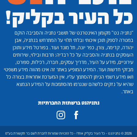
"נתניה נט"
מקומון האינטרנט של תושבי נתניה והסביבה הוקם
במטרה לספק תוכן איכותי ובלתי תלוי על המתרחש בנתניה, אבן
יהודה, קדימה, צורן, כפר יונה, תל מונד ועוד. בפורטל מידע ותוכן
העוסקים בנתניה והסביבה על כל רבדיה: תרבות ובילוי, שירותים
עירוניים, מידע על העיר, מדריך עסקים, חברה, רכילות, ספורט,
מבזקי חדשות ועוד. המידע המופיע באתר זה אינו מהווה מידע משפטי
ו/או מידע רשמי הניתן להסתמך עליו. אין המערכת אחראית בצורה כל
שהיא על נזקים כלשהם שנגרמו מהסתמכות על המידע הנמצא
באתר.
נתניהנט ברשתות החברתיות
2026 © נתניהנט - כל העיר בקליק אחד! - כל הזכויות שמורות לחברת לשם בר תקשורת בע"מ