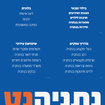
בילוי ופנאי
בלוגים
הצגות ואירועים
דעה אישית
תרבות לילדים
יהדות
מסעדות בנתניה
הפינה המשפטית
תיירות בנתניה
...
מדריך עסקים
שימושון עירוני
בעלי מקצוע בנתניה
תשלומים ומוקדי שרות
רכב בנתניה
סניפי דואר בנתניה
שרותים מקצועיים בנתניה
רשימת טלפונים חיוניים
טיפוח ובריאות בנתניה
משרדי ממשלה בנתניה
ילדים ותינוקות בנתניה
בנקים בנתניה
...
...