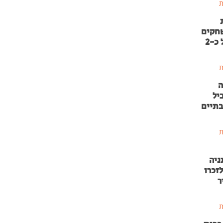
ת
שחקים
בהשקעה של כ-2
ת
ה
יל
בתיים
ת
ניה
זכרו
ר
ת