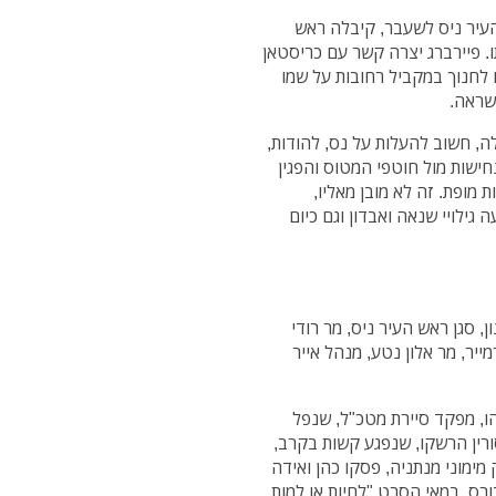
עיר ניס לשעבר, קיבלה ראש
ו. פיירברג יצרה קשר עם כריסטאן
 לחנוך במקביל רחובות על שמו
שראה.
לה, חשוב להעלות על נס, להודות,
חישות מול חוטפי המטוס והפגין
ת מופת. זה לא מובן מאליו,
גילויי שנאה ואבדון וגם כיום
, סגן ראש העיר ניס, מר רודי
ייר, מר אלון נטע, מנהל אייר
ניהו, מפקד סיירת מטכ"ל, שנפל
רין הרשקו, שנפגע קשות בקרב,
 מימוני מנתניה, פסקו כהן ואידה
בורס, במאי הסרט "לחיות או למות