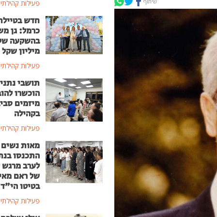
שיתוף
פעילות קהילתי
חדש בטיילת
כרמל: גן מ
מיליון שקל
פעילות קהילתי
תושבי נתני
הוכשרו להוב
מיזמים סבי
בקהילה
פעילות קהילתי
מאות נשים
התכנסו בנת
לערב מרגש ל
של ראם מאי
בטיטו הי"ד
פעילות קהילתי