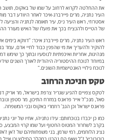
את ההחלטה לקרוא לרחוב על שמו של באקוס, תושב ה
העיר נתניה, מרים פיירברג-איכר לאחר היוודע דבר מות
אסטרוזי, ראש העיר ניס, עיר תאומה לנתניה והציעה לו
של הטייס ולהנציח בכך את פועלו של האיש מעורר הה
ראש העיר נתניה, מרים פיירברג איכר: "דווקא בימים א
להוקיר ולהעריך את מי שהפגין כבוד לחיי אדם, עמד בנ
מנהיגות, אחריות ואיכפתיות לנוסעיו ובתוך כך שימש דמו
במיוחד לנוכח ההיסטוריה היהודית לאורך השנים שידעה 
לנוכח גילויי האנטישמיות השונים."
טקס חניכת הרחוב
לטקס צפויים להגיע שגריר צרפת בישראל, מר אריק דנון
סאל, מנכ"ל אייר פראנס במזרח התיכון, מר סטפן ונוברמ
פראנס ישראל וכן הגב' רוזמרי באקוס ובני המשפחה.
כמו כן יכבדו בנוכחותם: עידו נתניהו, אחיו של יוני נת
בקרב לשחרור המטוס החטוף ועל שמו קרוי המבצע, סו
נציג הלוחמים, רמי שרמן, בני משפחותיהם של ז'אן ז'אק
בורוכוביץ' ז"ל שאף הם נהרגו במהלך החילוץ וכן אייל 