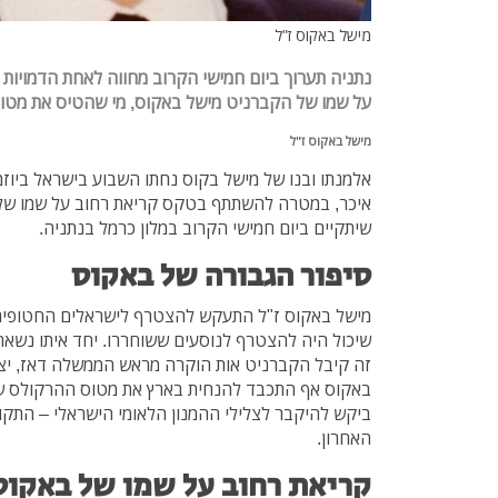
מישל באקוס ז"ל
נתניה תערוך ביום חמישי הקרוב מחווה לאחת הדמויות 
על שמו של הקברניט מישל באקוס, מי שהטיס את מטו
מישל באקוס ז"ל
אלמנתו ובנו של מישל בקוס נחתו השבוע בישראל ביוז
איכר, במטרה להשתתף בטקס קריאת רחוב על שמו של
שיתקיים ביום חמישי הקרוב במלון כרמל בנתניה.
סיפור הגבורה של באקוס
מישל באקוס ז"ל התעקש להצטרף לישראלים החטופים,
שיכול היה להצטרף לנוסעים ששוחררו. יחד איתו נשאר
זה קיבל הקברניט אות הוקרה מראש הממשלה דאז, יצח
באקוס אף התכבד להנחית בארץ את מטוס ההרקולס שה
ביקש להיקבר לצלילי ההמנון הלאומי הישראלי – התקו
האחרון.
קריאת רחוב על שמו של באקוס