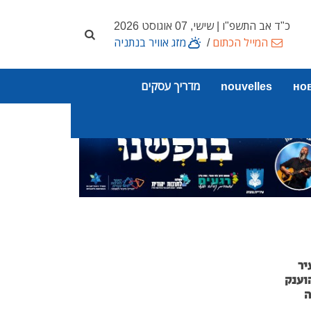
כ"ד אב התשפ"ו | שישי, 07 אוגוסט 2026
המייל הכתום
/
מזג אוויר בנתניה
но
nouvelles
מדריך עסקים
יר
וענק
ה