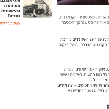
אולי אצלכם 
מסתתרת
ההיסטוריה 
נתניה?
האגדיות בהיסטוריה ותקרא רחוב
ס אייר פראנס שנחטף לאנטבה
פעילות קהילתי
מתה של ראש העיר מרים פיירברג
 הקברניט הצרפתי, מישל באקוס
 מתוך דאגה לשלומם, למרות
 כל צוות המטוס. בעקבות מעשה
ק רבין ז"ל.
חזיר את החטופים ארצה ולימים
ה. באקוס נפטר בחודש מאי