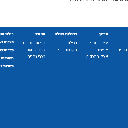
מגזין
רכילות ולילה
ספורט
בילוי ופ
הצגות וא
עיצוב וסטייל
רכילות
חדשות ספורט
נתניה
אנשים
מקומות בילוי
ספורט נוער
תרבות לי
אוכל ומתכונים
מכבי נתניה
מסעדות ב
תיירות ב
...