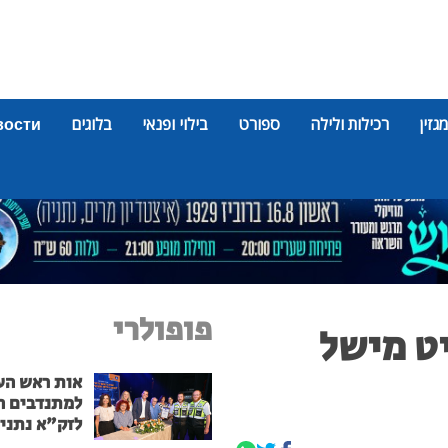
מגזין
רכילות ולילה
ספורט
בילוי ופנאי
בלוגים
вости
פופולרי
ט מישל
אות ראש הע
למתנדבים ה
לזק"א נתני