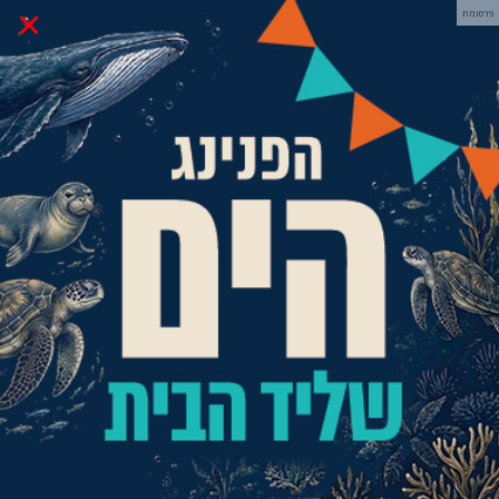
×
פרסומת