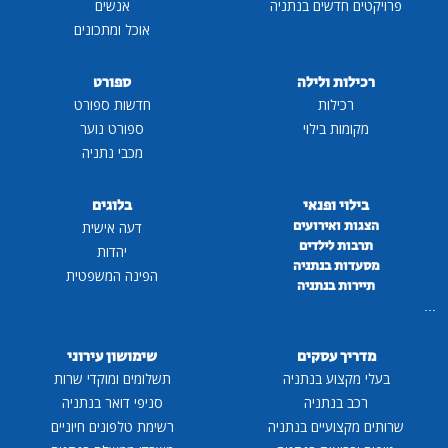
פרויקטים חדשים בנתניה
אנשים
אוכל ומתכונים
רכילות ולילה
ספורט
רכילות
חדשות ספורט
מקומות בילוי
ספורט נוער
מכבי נתניה
בילוי ופנאי
בלוגים
הצגות ואירועים
דעה אישית
תרבות לילדים
יהדות
מסעדות בנתניה
הפינה המשפטית
תיירות בנתניה
...
מדריך עסקים
שימושון עירוני
בעלי מקצוע בנתניה
תשלומים ומוקדי שרות
רכב בנתניה
סניפי דואר בנתניה
שרותים מקצועיים בנתניה
רשימת טלפונים חיוניים