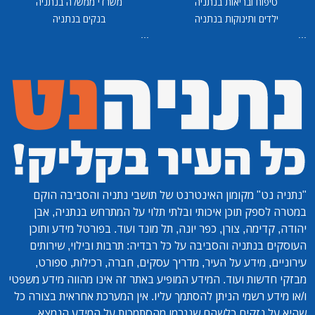
טיפוח ובריאות בנתניה
משרדי ממשלה בנתניה
ילדים ותינוקות בנתניה
בנקים בנתניה
...
...
"נתניה נט"
מקומון האינטרנט של תושבי נתניה והסביבה הוקם
במטרה לספק תוכן איכותי ובלתי תלוי על המתרחש בנתניה, אבן
יהודה, קדימה, צורן, כפר יונה, תל מונד ועוד. בפורטל מידע ותוכן
העוסקים בנתניה והסביבה על כל רבדיה: תרבות ובילוי, שירותים
עירוניים, מידע על העיר, מדריך עסקים, חברה, רכילות, ספורט,
מבזקי חדשות ועוד. המידע המופיע באתר זה אינו מהווה מידע משפטי
ו/או מידע רשמי הניתן להסתמך עליו. אין המערכת אחראית בצורה כל
שהיא על נזקים כלשהם שנגרמו מהסתמכות על המידע הנמצא