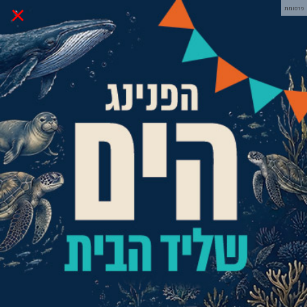
×
פרסומת