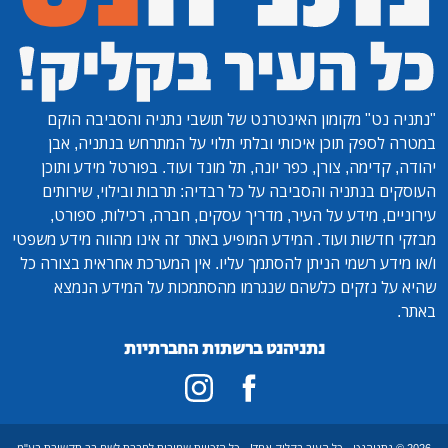
"נתניה נט"
מקומון האינטרנט של תושבי נתניה והסביבה הוקם
במטרה לספק תוכן איכותי ובלתי תלוי על המתרחש בנתניה, אבן
יהודה, קדימה, צורן, כפר יונה, תל מונד ועוד. בפורטל מידע ותוכן
העוסקים בנתניה והסביבה על כל רבדיה: תרבות ובילוי, שירותים
עירוניים, מידע על העיר, מדריך עסקים, חברה, רכילות, ספורט,
מבזקי חדשות ועוד. המידע המופיע באתר זה אינו מהווה מידע משפטי
ו/או מידע רשמי הניתן להסתמך עליו. אין המערכת אחראית בצורה כל
שהיא על נזקים כלשהם שנגרמו מהסתמכות על המידע הנמצא
באתר.
נתניהנט ברשתות החברתיות
2026 © נתניהנט - כל העיר בקליק אחד! - כל הזכויות שמורות לחברת לשם בר תקשורת בע"מ