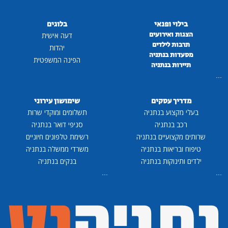
בילוי ופנאי
בלוגים
הצגות ואירועים
דעה אישית
תרבות לילדים
יהדות
מסעדות בנתניה
הפינה המשפטית
תיירות בנתניה
...
מדריך עסקים
שימושון עירוני
בעלי מקצוע בנתניה
תשלומים ומוקדי שרות
רכב בנתניה
סניפי דואר בנתניה
שרותים מקצועיים בנתניה
רשימת טלפונים חיוניים
טיפוח ובריאות בנתניה
משרדי ממשלה בנתניה
ילדים ותינוקות בנתניה
בנקים בנתניה
...
...