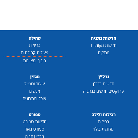
חדשות נתניה
קהילה
חדשות מקומיות
בריאות
מבזקים
פעילות קהילתית
חינוך ומצוינות
נדל"ן
מגזין
חדשות נדל"ן
עיצוב וסטייל
פרויקטים חדשים בנתניה
אנשים
אוכל ומתכונים
רכילות ולילה
ספורט
רכילות
חדשות ספורט
מקומות בילוי
ספורט נוער
מכבי נתניה