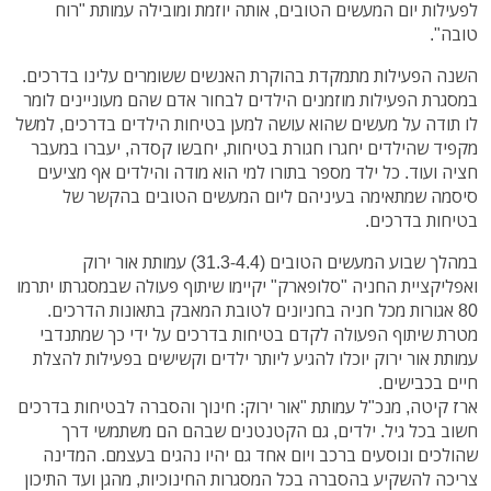
לפעילות יום המעשים הטובים, אותה יוזמת ומובילה עמותת "רוח
טובה".
השנה הפעילות מתמקדת בהוקרת האנשים ששומרים עלינו בדרכים.
במסגרת הפעילות מוזמנים הילדים לבחור אדם שהם מעוניינים לומר
לו תודה על מעשים שהוא עושה למען בטיחות הילדים בדרכים, למשל
מקפיד שהילדים יחגרו חגורת בטיחות, יחבשו קסדה, יעברו במעבר
חציה ועוד. כל ילד מספר בתורו למי הוא מודה והילדים אף מציעים
סיסמה שמתאימה בעיניהם ליום המעשים הטובים בהקשר של
בטיחות בדרכים.
במהלך שבוע המעשים הטובים (31.3-4.4) עמותת אור ירוק
ואפליקציית החניה "סלופארק" יקיימו שיתוף פעולה שבמסגרתו יתרמו
80 אגורות מכל חניה בחניונים לטובת המאבק בתאונות הדרכים.
מטרת שיתוף הפעולה לקדם בטיחות בדרכים על ידי כך שמתנדבי
עמותת אור ירוק יוכלו להגיע ליותר ילדים וקשישים בפעילות להצלת
חיים בכבישים.
ארז קיטה, מנכ"ל עמותת "אור ירוק: חינוך והסברה לבטיחות בדרכים
חשוב בכל גיל. ילדים, גם הקטנטנים שבהם הם משתמשי דרך
שהולכים ונוסעים ברכב ויום אחד גם יהיו נהגים בעצמם. המדינה
צריכה להשקיע בהסברה בכל המסגרות החינוכיות, מהגן ועד התיכון