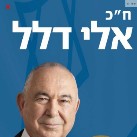
×
פרסומת