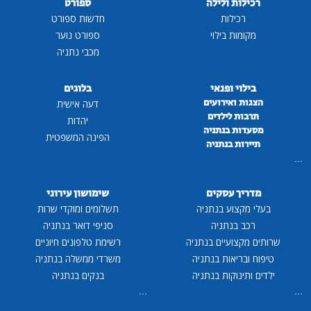
רכילות ולילה
ספורט
רכילות
חדשות ספורט
מקומות בילוי
ספורט נוער
מכבי נתניה
בילוי ופנאי
בלוגים
הצגות ואירועים
דעה אישית
תרבות לילדים
יהדות
מסעדות בנתניה
הפינה המשפטית
תיירות בנתניה
...
מדריך עסקים
שימושון עירוני
בעלי מקצוע בנתניה
תשלומים ומוקדי שרות
רכב בנתניה
סניפי דואר בנתניה
שרותים מקצועיים בנתניה
רשימת טלפונים חיוניים
טיפוח ובריאות בנתניה
משרדי ממשלה בנתניה
ילדים ותינוקות בנתניה
בנקים בנתניה
...
...