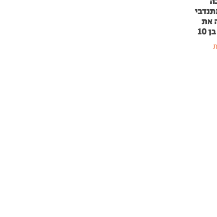
ה
תנדבי
 את
 10
ת