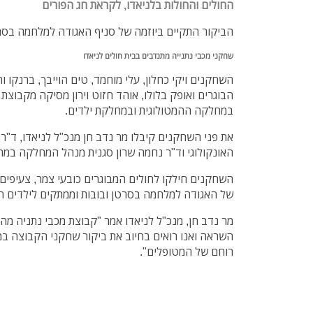
החולים והחולות בלניאדו, לקראת חג הפורים
הביקור התקיים ביוזמה של סניף האגודה למלחמה בסר
שחקני מכבי נתנייה מתנדבים בבית חולים לניאדו
השחקנים ויקי כחלון, עלי מוחמד, טים הוייבך, ברנקו ור
הבוגרים ואופק בלולו, אוהד חזוט וירון מסיקה מקבוצת ה
במחלקה ההמטולוגית ובמחלקת ילדים.
את פני השחקנים קיבלו מר נדב חן מנכ"ל לניאדו, ד"ר 
האונקולוגי וד"ר נחמה שרון סגנית מנהל המחלקה במח
השחקנים חילקו לחולים המבוגרים כובעי צמר, צעיפים
של האגודה למלחמה בסרטן ובובות וממתקים לילדים 
מר נדב חן, מנכ"ל לניאדו אמר "קבוצת מכבי נתניה מה
השראה ואנו רואים בחיוב את ביקור שחקני הקבוצה ב
רוחם של המטופלים".