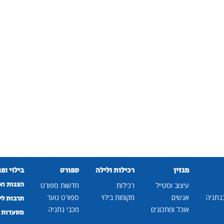
מגזין
רכילות ולילה
ספורט
בילוי ופ
הצגות וא
עיצוב וסטייל
רכילות
חדשות ספורט
נתניה
אנשים
מקומות בילוי
ספורט נוער
תרבות לי
אוכל ומתכונים
מכבי נתניה
מסעדות ב