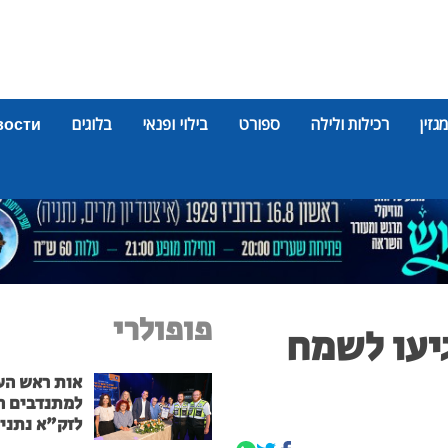
מגזין
רכילות ולילה
ספורט
בילוי ופנאי
בלוגים
вости
פופולרי
יעו לשמח
אות ראש הע
למתנדבים ה
לזק"א נתני