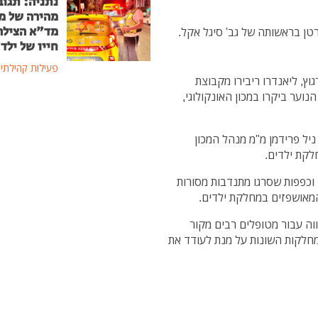
נתניה: תגוב
מהירה של מ
מד"א הצילה
טן בראשותה של גב' סיגל אקל.
חייו של ילד בן
פעילות קהילתי
גוץ, ליאנדרו ריבירו מקבוצת
נוער ביקרו במכון האונקולוגי,
ניל פרידמן מ"מ מנהל המכון
לקת ילדים.
 וכפפות שסרגו מתנדבות מסורות
המאושפזים במחלקת ילדים.
ווה עבור מטופלים רבים מקור
מחלקות השונות על מנת לעודד את