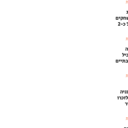
ת
שחקים
בהשקעה של כ-2
ת
ה
יל
בתיים
ת
ניה
זכרו
ר
ת