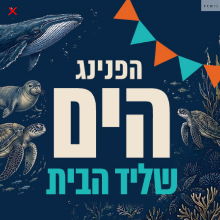
×
פרסומת