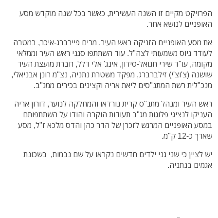
הפרויקט מקיים זו השנה העשירית, כאשר בכל שנה מוקדש מסע
האופניים לנושא אחר.
את מסע האופניים הזניקה ראש העיר, מרים פיירברג-איכר, במטרה
לעודד גיוס משמעותי לצה"ל. עוד השתתפו סגני ראש העיר וממלאי
מקומה, עו"ד שירי חגואל-סידון, אינג' אלי דלל, חברת מועצת העיר
שושנה (צ'וצ'י) זילברברג, מפקד משטרת נתניה, נצ"מ רונן אבניאלי,
מנכ"לית רשת המתנ"סים ליאת אריה וקצינים בכירים ממג"ב.
ראש העיר ומנהל מתנ"ס קרית נורדאו והמחלקה לנוער, דורון אריה
העניקו לנציגי פלוגות מג"ב תעודות הוקרה והודו על השתתפותם
במסע האופניים המרגש לזכרן של הדר כהן והדס מלכא ז"ל, מסע
שארך כ-12 ק"מ.
יש לציין כי שני גני ילדים חדשים נקראו על שם נבמות, בשכונת
אגמים בנתניה.