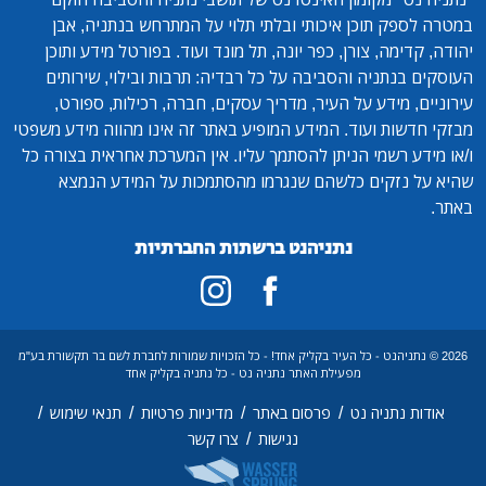
במטרה לספק תוכן איכותי ובלתי תלוי על המתרחש בנתניה, אבן
יהודה, קדימה, צורן, כפר יונה, תל מונד ועוד. בפורטל מידע ותוכן
העוסקים בנתניה והסביבה על כל רבדיה: תרבות ובילוי, שירותים
עירוניים, מידע על העיר, מדריך עסקים, חברה, רכילות, ספורט,
מבזקי חדשות ועוד. המידע המופיע באתר זה אינו מהווה מידע משפטי
ו/או מידע רשמי הניתן להסתמך עליו. אין המערכת אחראית בצורה כל
שהיא על נזקים כלשהם שנגרמו מהסתמכות על המידע הנמצא
באתר.
נתניהנט ברשתות החברתיות
2026 © נתניהנט - כל העיר בקליק אחד! - כל הזכויות שמורות לחברת לשם בר תקשורת בע"מ
מפעילת האתר נתניה נט - כל נתניה בקליק אחד
/
/
/
/
אודות נתניה נט
פרסום באתר
מדיניות פרטיות
תנאי שימוש
/
נגישות
צרו קשר