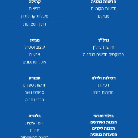
חדשות נתניה
קהילה
חדשות מקומיות
בריאות
מבזקים
פעילות קהילתית
חינוך ומצוינות
נדל"ן
מגזין
חדשות נדל"ן
עיצוב וסטייל
פרויקטים חדשים בנתניה
אנשים
אוכל ומתכונים
רכילות ולילה
ספורט
רכילות
חדשות ספורט
מקומות בילוי
ספורט נוער
מכבי נתניה
בילוי ופנאי
בלוגים
הצגות ואירועים
דעה אישית
תרבות לילדים
יהדות
מסעדות בנתניה
הפינה המשפטית