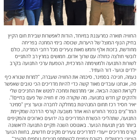
החוויה תוארה כמרעננת במיוחד, הודות לאפשרות שבירת חום הקיץ
בחיק הנוף המוצל של היערות, שכוסה בימי המחנה בפריחה
מחודשת, בזכות אלף וחמש מאות צעירים מכל רחבי המדינה, כולם
לובשי חולצה כחולה עם שרוך אדום. חמושים במרץ רב להתגייס
לשורות התנועה ולמשימתה המרכזית, הטמעת ערכי התנועה בקרב
ילדים ונוער- דור העתיד.
נעמה, חניכה בסמינר, סיכמה את החוויה שעברה, "למרות שנורא כיף
פה, אנחנו עובדים מאוד קשה כדי להיות מדריכים הכי טובים שאפשר
לקראת השנה הבאה. אני מתרגשת ומחכה לפגוש את החניכים שלי
ולהקים קן חדש בתנועה. מה שקורה פה זו חוויה של פעם בחיים!".
יאיר חסיד רכז תחום המנהיגות במחלקה לחברה ונוער ציין "סמינר
המד"צים בכפר החורש הוא אחד משבעה קורסי הדרכה שמקיימת
התנועה, שתהליכי הכשרת המדריכים בה ידועים כארוכים והמקיפים
ביותר מבין תנועות הנוער. באוגוסט השנה תקיים התנועה לראשונה
קורס מדריכים ייעודי למדריכים צעירים מקינים חדשים, בחוות הנוער
הציוני בירושלים. בקורס צפויים להשתתף חניכים נוספים מהעיר".