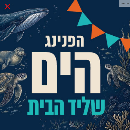
×
פרסומת