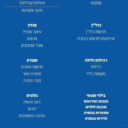
מבזקים
פעילות קהילתית
חינוך ומצוינות
נדל"ן
מגזין
חדשות נדל"ן
עיצוב וסטייל
פרויקטים חדשים בנתניה
אנשים
אוכל ומתכונים
רכילות ולילה
ספורט
רכילות
חדשות ספורט
מקומות בילוי
ספורט נוער
מכבי נתניה
בילוי ופנאי
בלוגים
הצגות ואירועים
דעה אישית
תרבות לילדים
יהדות
מסעדות בנתניה
הפינה המשפטית
תיירות בנתניה
...