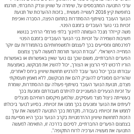
ערכי התנועה המתבססים על, שימרה על שוויון וצדק החברתי, תורגמו
בחופשת קיץ 2016 לעשייה מעשית , בזכות ההערכות של תנועת
הנוער העובד בשיתוף ההסתדרות בתחום הפצה, הסברה ואכיפת
זכויות בני נוער העובדים בזמנם הפנוי.
משה קייזלר מנכל העמותה לחינוך בלתי פורמלי הרחיב בנושא
חשיבות השמירה על זכויות בני הנוער העובדים בזמנם הפנוי
לפרנסתם ומסייעים בכך לעצמם ולמשפחותיהם בהתמודדות עם יוקר
המחייה הישראלי. "עבודת הנוער תורמת למעשה לערך צמצום
הפערים החברתיים, משום שכך גם נוער שאין באפשרותו או באפשרות
הוריו לרכוש לפי הרצון או הצורך, יכול להשיג את מבוקשו, באמצעות
עבודתו ובכך יכול נוער עובד להרגיש תחושת שיוויון ביחס לאחרים,
שהוריהם מסוגלים להעניק להם את מבוקשם, ללא מאמץ תעסוקתי
מצדם, תנועת הנוער העובד בשיתוף פעולה עם ההסתדרות, שומרת
על זכיות הצעירים המעוניינים להיתרם מעבודתם ומונעת בכך
בעשייתה ניצול מצד מעסיקים, שלמען מיקסום רווחיהם מנצלים
לעיתים את הנוער ומונעים בכך ממנו את זכויותיו. בסיוע לנוער ביכולתו
לממש את זכויותיו בעבודה, מקדמת בכך התנועה למעשה את ערך
הזכות לתחושת שיוויון ההזדמנויות בקרב הנוער ובכך היא מסייעת גם
בצמצום הפערים החברתיים, לסיכום בדרכה זו, התאימה למעשה
התנועה את מעשיה וערכיה לרוח התקופה".