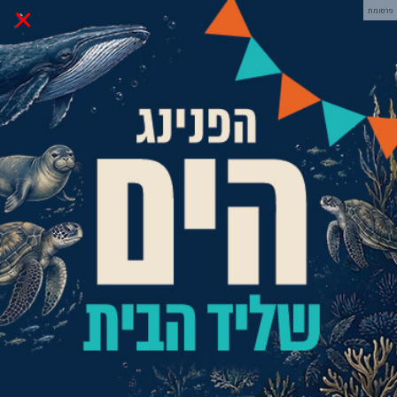
×
פרסומת