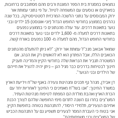
נמצאים במסגרת בית הספר המוגנת ורבים מהם מסתובבים ברחובות,
בפארקים או נוסעים עם המשפחה לטיול.
על פי נתוני עמותת אור
ירוק המבוססים על נתוני הלשכה המרכזית לסטטיסטיקה, בכל שנה
נהרגים בממוצע בחודשי החופש הגדול (יוני-אוגוסט) 15 ילדים ובני
נוער בתאונות דרכים. עוד עולה מהנתונים כי בממוצע נפגעים
בתאונות דרכים למעלה מ- 1,600 ילדים ובני נוער בתאונות דרכים
בחודשי החופש הגדול, מהם למעלה מ- 100 נפגעים באורח קשה.
שמואל אבואב מנכ"ל עמותת אור ירוק: "לא ניתן להתעלם מהנתונים
הכואבים הללו, אבל הפתרון הוא לא להאשים רק את הנהג. אם
המשטרה תגביר את הנראות שלה בחודשי הקיץ והמדינה תעניק
חינוך לבטיחות בדרכים כבר מגיל הגן – ניתן יהיה להציל את חייהם
של הילדים ובני הנוער".
דן אבידן, מנהל גף תכנים ומנהיגות צעירה באגף של"ח וידיעת הארץ
במשרד החינוך: "אנו בשל"ח מאמינים כי החינוך לאחריות יחד עם
הכרת הארץ ואהבת מולדת הם המפתח לטיפוח מנהיגות העתיד.
המש"צים בחרו גם השנה לתרום מימי החופשה שלהם לצורך הכנת
אחיהם הצעירים, תלמידי היסודי, להתנהגות בטוחה בחופשת הקיץ.
אני בטוח כי העברת המסר לצעירים תשפיע גם על התנהגות הכביש
של המש"צים ובני משפחותיהם".