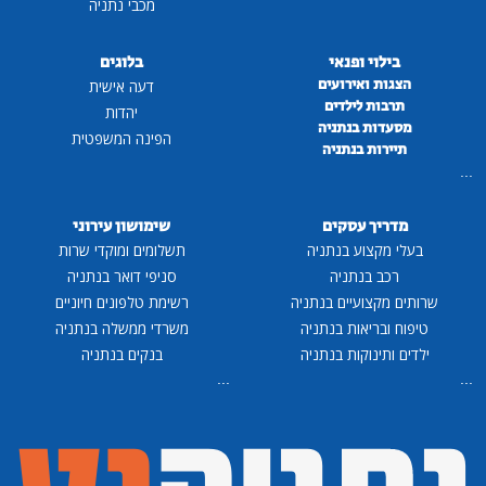
מכבי נתניה
בילוי ופנאי
בלוגים
הצגות ואירועים
דעה אישית
תרבות לילדים
יהדות
מסעדות בנתניה
הפינה המשפטית
תיירות בנתניה
...
מדריך עסקים
שימושון עירוני
בעלי מקצוע בנתניה
תשלומים ומוקדי שרות
רכב בנתניה
סניפי דואר בנתניה
שרותים מקצועיים בנתניה
רשימת טלפונים חיוניים
טיפוח ובריאות בנתניה
משרדי ממשלה בנתניה
ילדים ותינוקות בנתניה
בנקים בנתניה
...
...