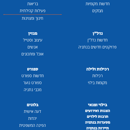
חדשות מקומיות
בריאות
מבזקים
פעילות קהילתית
חינוך ומצוינות
נדל"ן
מגזין
חדשות נדל"ן
עיצוב וסטייל
פרויקטים חדשים בנתניה
אנשים
אוכל ומתכונים
רכילות ולילה
ספורט
רכילות
חדשות ספורט
מקומות בילוי
ספורט נוער
מכבי נתניה
בילוי ופנאי
בלוגים
הצגות ואירועים
דעה אישית
תרבות לילדים
יהדות
מסעדות בנתניה
הפינה המשפטית
תיירות בנתניה