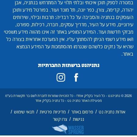
במטרה לספק תוכן איכותי ובלתי תלוי על המתרחש בנתניה, אבן
יהודה, קדימה, צורן, כפר יונה, תל מונד ועוד. בפורטל מידע ותוכן
העוסקים בנתניה והסביבה על כל רבדיה: תרבות ובילוי, שירותים
עירוניים, מידע על העיר, מדריך עסקים, חברה, רכילות, ספורט,
מבזקי חדשות ועוד. המידע המופיע באתר זה אינו מהווה מידע משפטי
ו/או מידע רשמי הניתן להסתמך עליו. אין המערכת אחראית בצורה כל
שהיא על נזקים כלשהם שנגרמו מהסתמכות על המידע הנמצא
באתר.
נתניהנט ברשתות החברתיות
2026 © נתניהנט - כל העיר בקליק אחד! - כל הזכויות שמורות לחברת לשם בר תקשורת בע"מ
מפעילת האתר נתניה נט - כל נתניה בקליק אחד
/
/
/
/
אודות נתניה נט
פרסום באתר
מדיניות פרטיות
תנאי שימוש
/
נגישות
צרו קשר