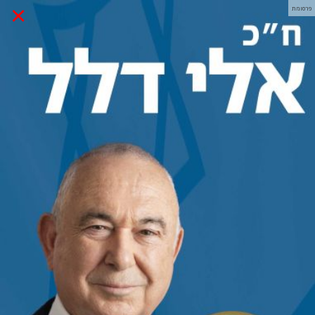
×
פרסומת