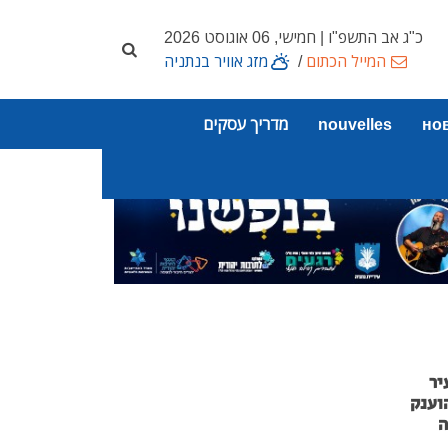
כ"ג אב התשפ"ו | חמישי, 06 אוגוסט 2026
המייל הכתום
/
מזג אוויר בנתניה
но
nouvelles
מדריך עסקים
יר
וענק
ה