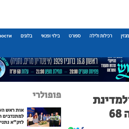
מגזין
רכילות ולילה
ספורט
בילוי ופנאי
בלוגים
вости
פופולרי
למדינת
6
אות ראש הע
למתנדבים ה
לזק"א נתני