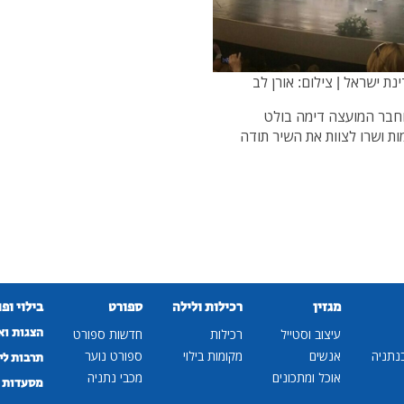
 צילום: אורן לב
 וחבר המועצה דימה בולט
ות ושרו לצוות את השיר תודה
מגזין
רכילות ולילה
ספורט
בילוי ופ
הצגות וא
עיצוב וסטייל
רכילות
חדשות ספורט
נתניה
אנשים
מקומות בילוי
ספורט נוער
תרבות לי
אוכל ומתכונים
מכבי נתניה
מסעדות ב