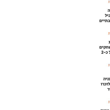
ת
ה
יל
בתיים
ת
שחקים
בהשקעה של כ-2
ת
ניה
זכרו
ר
ת