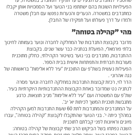
הפעילויות השונות בהם ישתתפו בני הנוער ועל הסמכויות אותן יקבלו
כמתנדבים במשטרה. הנערים והנערות נפגשו עם חבלן משטרה
ולמדו על דרך פעולתו ועל תפקידו של החבלן.
מהי "קהילה בטוחה"
מדובר בקבוצת התנדבות של המחלקה לחברה ונוער בעמותה לחינוך
בלתי פורמאלי, הפועלת בנתניה כבר עשר שנים. בקבוצת
ההתנדבות, מתנדבים בני נוער בשיטור הקהילתי, כחלק מתוכנית
מעורבות חברתית והתפתחות אישית בבית הספר.
הפעילות נעשית בשת"פ עם התוכנית "עיר ללא אלימות" בראשותה של
נגה אהרוני .
הדר לוי, רכזת קבוצות התנדבות במחלקה לחברה ונוער מסרה
לנתניה נט שמדובר באחת הקבוצות ההתנדבותיות היוקרתיות בעיר.
שת"פ עם המשטרה ועם "עיר ללא אלימות" מניב תוצאות. כרגע
מתגבשת תוכנית המשך לכיתות יא' יב'.
על המתנדבים והמתנדבות לתת 60 שעות התנדבות למען הקהילה
במהלך כיתה י'. בני הנוער שהתקבלו לקבוצת "קהילה בטוחה", עברו
מיונים וראיונות לפני קבלתם לתוכנית
השנה נפתחו בשל הביקוש הרב שתי קבוצות של קהילה בטוחה:
קבוצה במרכז העיר, אותה מלווה מתן זכות, מפקד בסיס מרכז העיר