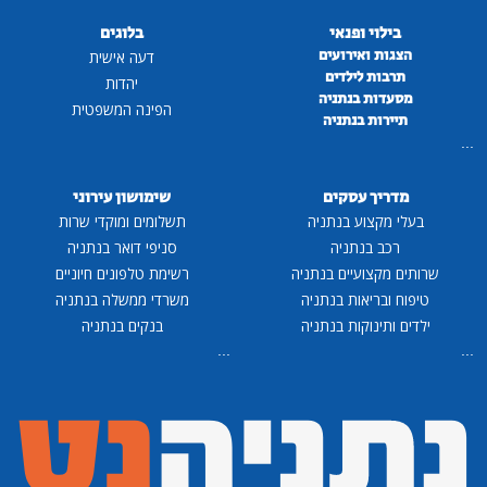
בילוי ופנאי
בלוגים
הצגות ואירועים
דעה אישית
תרבות לילדים
יהדות
מסעדות בנתניה
הפינה המשפטית
תיירות בנתניה
...
מדריך עסקים
שימושון עירוני
בעלי מקצוע בנתניה
תשלומים ומוקדי שרות
רכב בנתניה
סניפי דואר בנתניה
שרותים מקצועיים בנתניה
רשימת טלפונים חיוניים
טיפוח ובריאות בנתניה
משרדי ממשלה בנתניה
ילדים ותינוקות בנתניה
בנקים בנתניה
...
...