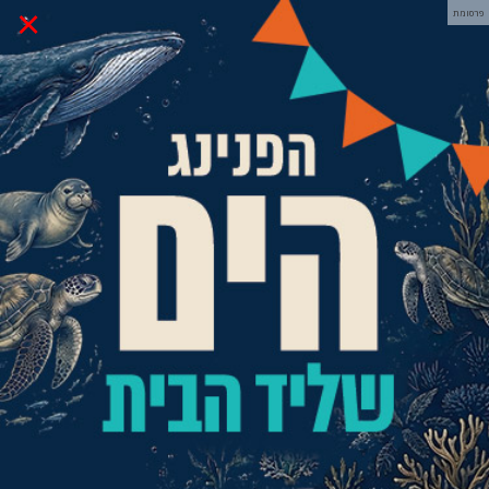
×
פרסומת