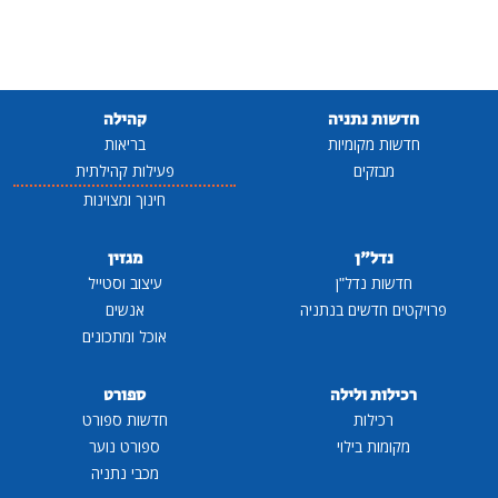
חדשות נתניה
קהילה
חדשות מקומיות
בריאות
מבזקים
פעילות קהילתית
חינוך ומצוינות
נדל"ן
מגזין
חדשות נדל"ן
עיצוב וסטייל
פרויקטים חדשים בנתניה
אנשים
אוכל ומתכונים
רכילות ולילה
ספורט
רכילות
חדשות ספורט
מקומות בילוי
ספורט נוער
מכבי נתניה