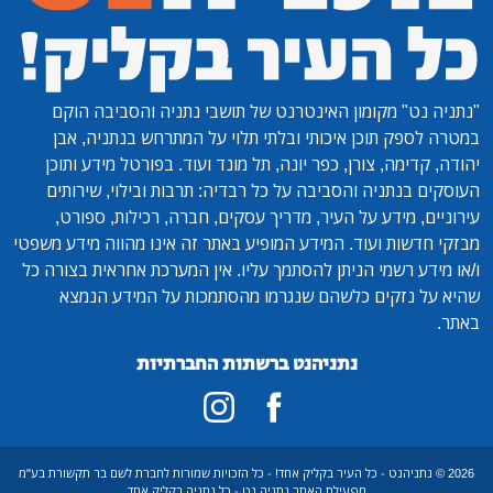
"נתניה נט"
מקומון האינטרנט של תושבי נתניה והסביבה הוקם
במטרה לספק תוכן איכותי ובלתי תלוי על המתרחש בנתניה, אבן
יהודה, קדימה, צורן, כפר יונה, תל מונד ועוד. בפורטל מידע ותוכן
העוסקים בנתניה והסביבה על כל רבדיה: תרבות ובילוי, שירותים
עירוניים, מידע על העיר, מדריך עסקים, חברה, רכילות, ספורט,
מבזקי חדשות ועוד. המידע המופיע באתר זה אינו מהווה מידע משפטי
ו/או מידע רשמי הניתן להסתמך עליו. אין המערכת אחראית בצורה כל
שהיא על נזקים כלשהם שנגרמו מהסתמכות על המידע הנמצא
באתר.
נתניהנט ברשתות החברתיות
2026 © נתניהנט - כל העיר בקליק אחד! - כל הזכויות שמורות לחברת לשם בר תקשורת בע"מ
מפעילת האתר נתניה נט - כל נתניה בקליק אחד