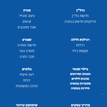
נדל"ן
מגזין
חדשות נדל"ן
עיצוב וסטייל
פרויקטים חדשים בנתניה
אנשים
אוכל ומתכונים
רכילות ולילה
ספורט
רכילות
חדשות ספורט
מקומות בילוי
ספורט נוער
מכבי נתניה
בילוי ופנאי
בלוגים
הצגות ואירועים
דעה אישית
תרבות לילדים
יהדות
מסעדות בנתניה
הפינה המשפטית
תיירות בנתניה
...
מדריך עסקים
שימושון עירוני