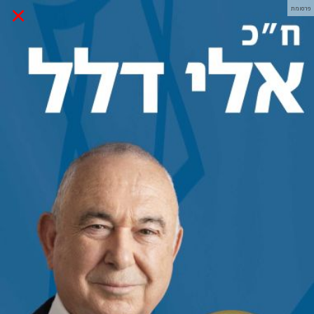
×
פרסומת