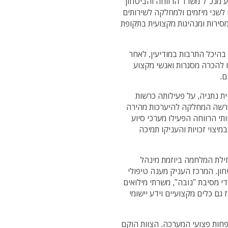
ע מנכ"ל משרד הרווחה והביטחון
 לשני מיזמים ולמחלקה לשירותים
מסירות ומנהיגות מקצועית בתקופת
ו במסגרת אירוע חגיגי שייערך ב־29 במאי בהיכל התרבות במודיעין, לאחר
 להכרה מסגרות ואנשי מקצוע
ם.
ת נתניה, על פעילותה כרשות
דרשה המחלקה להיערכות מהירה
תי הרווחה הפעילו מערכי סיוע
במיצוי זכויות והעניקו תמיכה
ילת המלחמה ביוזמת מינהל
חון. המרכז העניק מענה טיפולי
י מסיבת "נובה", משרתי מילואים
גם כלים מקצועיים וידע יישומי
פחות פצועי המערכה. הצוות הוקם