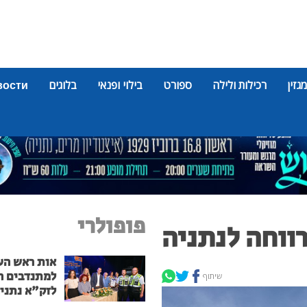
מגזין
רכילות ולילה
ספורט
בילוי ופנאי
בלוגים
вости
פופולרי
ווחה לנתניה
אות ראש הע
למתנדבים ה
שיתוף
לזק"א נתני