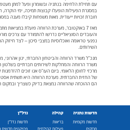
עם תחילת הלחימה בנתניה ובשומרון ופעל למתן מעטפת 
במסגרת הפעילות הופעלו קבוצות תמיכה, ימי הוקרה, 
חוברת זכויות ייעודית. מאות משפחות קיבלו מענה במסג
מאז 7 באוקטובר, מערכת הרווחה פועלת במציאות מ
והעובדים הסוציאליים נדרשו להתמודד עם צרכים מורכ
נפגעי טראומה ואוכלוסיות במצבי סיכון – לצד חיזוק ה
השירותים.
משרד הרווחה והמחלקות לשירותים חברתיים בשלטון המק
מרכזי לחוסן הלאומי. ביום העו"ס אנו זוכים להזדמנות 
של החזית החברתית. מערכת הרווחה היא תשתית אסטרט
הם ההוכחה שהרווחה נמצאת בדיוק כשצריך ובמקום הנ
חדשות נתניה
קהילה
נדל"ן
חדשות מקומיות
בריאות
חדשות נדל"ן
מבזקים
פעילות קהילתית
פרויקטים חדשים ב