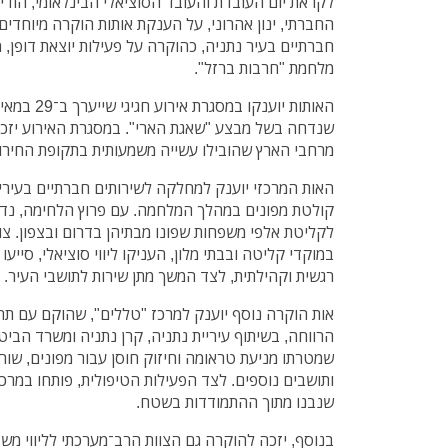
לקראת יום העובדת והעובד הסוציאלי הבינלאומי, הודי
החברתי, ינון אהרוני, על הענקת אותות הוקרה מיוחדים
חברתיים בעיר נתניה, כהוקרה על פעילות יוצאת דופן, 
מלחמת "חרבות ברזל".
האותות יוענק
שנדחה בשל מבצע "שאגת הארי". במסגרת האירוע יזכו
מרחבי הארץ שהובילו עשייה משמעותית בתקופת החירו
האות המרכזי יוענק למחלקה לשירותים חברתיים בעיריי
קולטת מפונים במהלך המלחמה. עם פרוץ הלחימה, נ
לקליטת אלפי משפחות שפונו מבתיהן בדרום ובצפון. צוו
במוקדי קליטה ובבתי מלון, העניקו ליווי סוציאלי, סייעו 
רגשית וקהילתית, לצד המשך מתן שירות לתושבי העיר.
אות הוקרה נוסף יוענק למרכז "טללים", שהוקם עם תח
הרווחה, בשיתוף עיריית נתניה, קרן נתניה ומשרד הביט
שמטרתו מניעת טראומה וחיזוק חוסן עבור מפונים, שורד
ותושבים נוספים. לצד הפעילות הטיפולית, פותחו במרכז 
שנבנו מתוך ההתמודדות בשטח.
בנוסף, יזכה להוקרה גם הצוות הרב־מערכתי לליווי מש