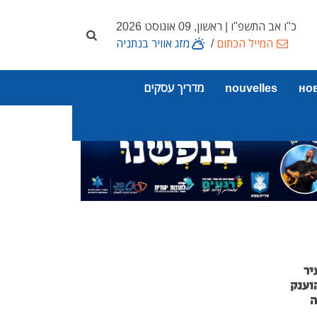
כ"ו אב התשפ"ו | ראשון, 09 אוגוסט 2026
המייל הכתום
/
מזג אוויר בנתניה
но
nouvelles
מדריך עסקים
יר
וענק
ה