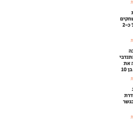
ת
שחקים
בהשקעה של כ-2
ת
ה
תנדבי
 את
 10
ת
דרת
בגשר
ת