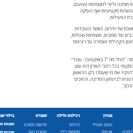
תמיכה וליווי למשפחות פצועים.
הכשרות מקצועיות ואף הופקה
רת הפעילות.
תמשכת של חירום, כאשר העובדות
בים של מפונים, משפחות שכולות,
חוסן הקהילתי ושמירה על רציפות
מנכ"ל משרד הרווחה והביטחון החברתי, ינון אהרוני, מסר: "החל מה־7 באוקטובר, עובדי
ומי בכל רחבי הארץ היוו עוגן
להוקיר את מי שעמדו בקו הראשון
גית לביטחון המדינה, והזוכים
כון".
מגזין
רכילות ולילה
ספורט
בילוי ופ
הצגות וא
עיצוב וסטייל
רכילות
חדשות ספורט
נתניה
אנשים
מקומות בילוי
ספורט נוער
תרבות לי