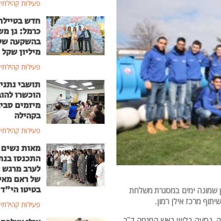
פעילות קהילתי
חדש בטיילת
כרמל: גן מ
מיליון שקל
פעילות קהילתי
תושבי נתני
הוכשרו להוב
מיזמים סבי
בקהילה
פעילות קהילתי
מאות נשים
התכנסו בנת
לערב מרגש ל
של ראם מאי
בטיטו הי"ד
בן שמונה ימים במסגרת משלחת
יתוף מרכז אילן רמון.
פעילות קהילתי
ה בישיבה, נסעה בליווי ראש המגמה ד"ר