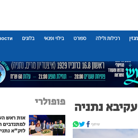
מגזין
רכילות ולילה
ספורט
בילוי ופנאי
בלוגים
вости
פופולרי
עקיבא נתניה
אות ראש הע
למתנדבים ה
שיתוף
לזק"א נתני