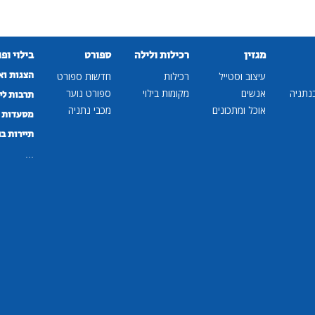
מגזין
רכילות ולילה
ספורט
בילוי ופ
הצגות וא
עיצוב וסטייל
רכילות
חדשות ספורט
נתניה
אנשים
מקומות בילוי
ספורט נוער
תרבות לי
אוכל ומתכונים
מכבי נתניה
מסעדות ב
תיירות ב
...