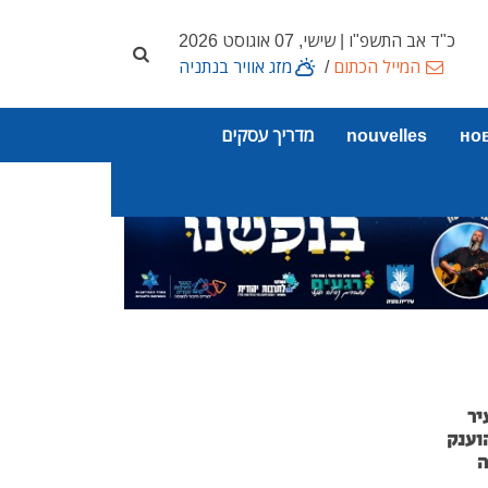
כ"ד אב התשפ"ו | שישי, 07 אוגוסט 2026
המייל הכתום
/
מזג אוויר בנתניה
но
nouvelles
מדריך עסקים
יר
וענק
ה