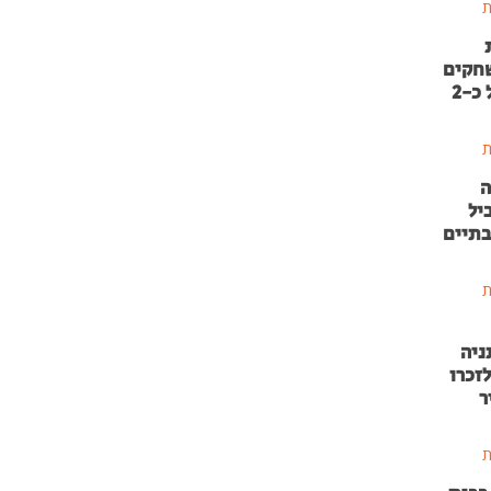
ת
שחקים
בהשקעה של כ-2
ת
ה
יל
בתיים
ת
ניה
זכרו
ר
ת