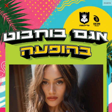
×
פרסומת