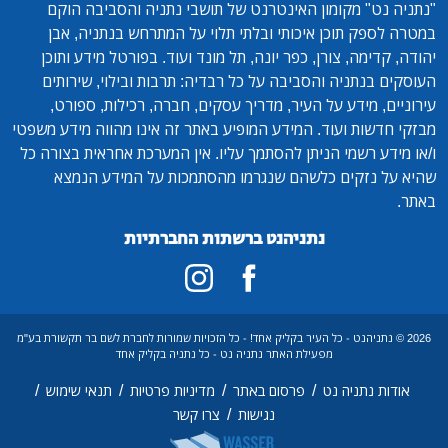
"נתניה נט"
מקומון האינטרנט של תושבי נתניה והסביבה הוקם
במטרה לספק תוכן איכותי ובלתי תלוי על המתרחש בנתניה, אבן
יהודה, קדימה, צורן, כפר יונה, תל מונד ועוד. בפורטל מידע ותוכן
העוסקים בנתניה והסביבה על כל רבדיה: תרבות ובילוי, שירותים
עירוניים, מידע על העיר, מדריך עסקים, חברה, רכילות, ספורט,
מבזקי חדשות ועוד. המידע המופיע באתר זה אינו מהווה מידע משפטי
ו/או מידע רשמי הניתן להסתמך עליו. אין המערכת אחראית בצורה כל
שהיא על נזקים כלשהם שנגרמו מהסתמכות על המידע הנמצא
באתר.
נתניהנט ברשתות החברתיות
2026 © נתניהנט - כל העיר בקליק אחד! - כל הזכויות שמורות לחברת לשם בר תקשורת בע"מ
מפעילת האתר נתניה נט - כל נתניה בקליק אחד
/
/
/
/
אודות נתניה נט
פרסום באתר
מדיניות פרטיות
תנאי שימוש
/
נגישות
צרו קשר