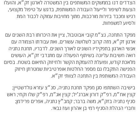
הצדדים דנו בממשקים המשותפים בין המשטרה לארגון זק״א, והועלו
הצעות לשיפור ולייעול העבודה המשותפת, בדגש על טיפול מקצועי,
רגיש ומכבד בזירות מורכבות, מתוך מחויבות עמוקה לכבוד המת
ולסיוע למשפחות.
מפקד התחנה, נצ״מ קובי אבוטבול, ציין את היכרותו רבת השנים עם
ארגון זק״א, מזה קרוב לשלושה עשורים, ואת עבודתו הצמודה עם
אנשי הארגון בתפקידיו השונים לאורך השנים. לדבריו, תחנת נתניה
רואה חשיבות עליונה בשיתוף הפעולה עם מתנדבי זק״א, העושים
מלאכת קודש, ופועלת להעמקת הקשר ולחיזוק התיאום בשטח. בסיום
הפגישה התקבלו גם מספר החלטות אופרטיביות שמטרתן חיזוק
העבודה המשותפת בין התחנה לצוותי זק״א.
בישיבה השתתפו סגן מפקד תחנת נתניה, סנ״צ עזרא גולדשטיין;
קצין אח״מ, רפ״ק דורון אברג׳יל; קצין אג״מ, רפ״ק שלו וקחי; ראש
סניף נתניה בזק״א, משה ברבר; קמב״ץ נתניה, אפרים פרידמן;
וחברי הנהלת הסניף רמי בן אהרון ועוז גבאי.