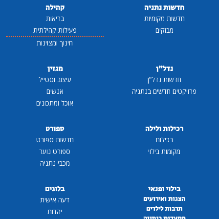
חדשות נתניה
קהילה
חדשות מקומיות
בריאות
מבזקים
פעילות קהילתית
חינוך ומצוינות
נדל"ן
מגזין
חדשות נדל"ן
עיצוב וסטייל
פרויקטים חדשים בנתניה
אנשים
אוכל ומתכונים
רכילות ולילה
ספורט
רכילות
חדשות ספורט
מקומות בילוי
ספורט נוער
מכבי נתניה
בילוי ופנאי
בלוגים
הצגות ואירועים
דעה אישית
תרבות לילדים
יהדות
מסעדות בנתניה