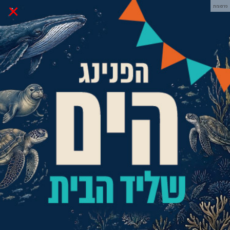
×
פרסומת