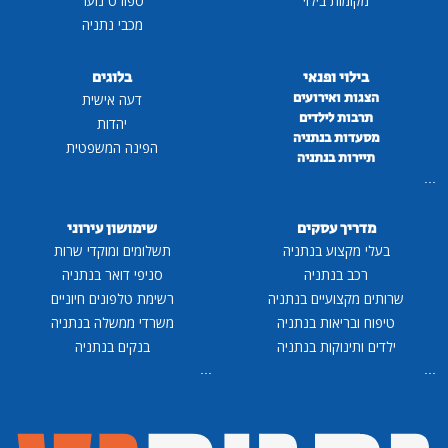
מקומות בילוי
ספורט נוער
מכבי נתניה
בילוי ופנאי
בלוגים
הצגות ואירועים
דעה אישית
תרבות לילדים
יהדות
מסעדות בנתניה
הפינה המשפטית
תיירות בנתניה
...
מדריך עסקים
שימושון עירוני
בעלי מקצוע בנתניה
תשלומים ומוקדי שרות
רכב בנתניה
סניפי דואר בנתניה
שרותים מקצועיים בנתניה
רשימת טלפונים חיוניים
טיפוח ובריאות בנתניה
משרדי ממשלה בנתניה
ילדים ותינוקות בנתניה
בנקים בנתניה
...
...