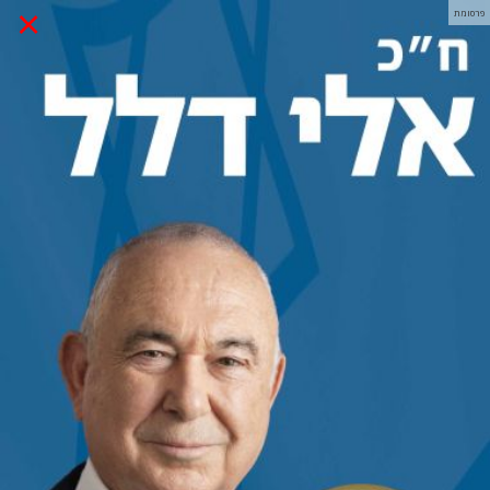
×
פרסומת