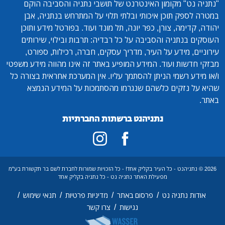
"נתניה נט"
מקומון האינטרנט של תושבי נתניה והסביבה הוקם
במטרה לספק תוכן איכותי ובלתי תלוי על המתרחש בנתניה, אבן
יהודה, קדימה, צורן, כפר יונה, תל מונד ועוד. בפורטל מידע ותוכן
העוסקים בנתניה והסביבה על כל רבדיה: תרבות ובילוי, שירותים
עירוניים, מידע על העיר, מדריך עסקים, חברה, רכילות, ספורט,
מבזקי חדשות ועוד. המידע המופיע באתר זה אינו מהווה מידע משפטי
ו/או מידע רשמי הניתן להסתמך עליו. אין המערכת אחראית בצורה כל
שהיא על נזקים כלשהם שנגרמו מהסתמכות על המידע הנמצא
באתר.
נתניהנט ברשתות החברתיות
2026 © נתניהנט - כל העיר בקליק אחד! - כל הזכויות שמורות לחברת לשם בר תקשורת בע"מ
מפעילת האתר נתניה נט - כל נתניה בקליק אחד
/
/
/
/
אודות נתניה נט
פרסום באתר
מדיניות פרטיות
תנאי שימוש
/
נגישות
צרו קשר