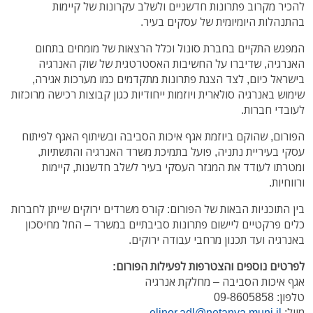
להכיר מקרוב פתרונות חדשניים ולשלב עקרונות של קיימות
בהתנהלות היומיומית של עסקים בעיר.
המפגש התקיים בחברת סונול וכלל הרצאות של מומחים בתחום
האנרגיה, שדיברו על החשיבות האסטרטגית של שוק האנרגיה
בישראל כיום, לצד הצגת פתרונות מתקדמים כמו מערכות אגירה,
שימוש באנרגיה סולארית ויוזמות ייחודיות כגון קבוצות רכישה מרוכזות
לעובדי חברות.
הפורום, שהוקם ביוזמת אגף איכות הסביבה ובשיתוף האגף לפיתוח
עסקי בעיריית נתניה, פועל בתמיכת משרד האנרגיה והתשתיות,
ומטרתו לעודד את המגזר העסקי בעיר לשלב חדשנות, קיימות
ורווחיות.
בין התוכניות הבאות של הפורום: קורס משרדים ירוקים שייתן לחברות
כלים פרקטיים ליישום פתרונות סביבתיים במשרד – החל מחיסכון
באנרגיה ועד תכנון מרחבי עבודה ירוקים.
לפרטים נוספים והצטרפות לפעילות הפורום:
אגף איכות הסביבה – מחלקת אנרגיה
טלפון: 09-8605858
מייל:
elinor.adl@netanya.muni.il