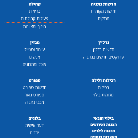
חדשות נתניה
קהילה
חדשות מקומיות
בריאות
מבזקים
פעילות קהילתית
חינוך ומצוינות
נדל"ן
מגזין
חדשות נדל"ן
עיצוב וסטייל
פרויקטים חדשים בנתניה
אנשים
אוכל ומתכונים
רכילות ולילה
ספורט
רכילות
חדשות ספורט
מקומות בילוי
ספורט נוער
מכבי נתניה
בילוי ופנאי
בלוגים
הצגות ואירועים
דעה אישית
תרבות לילדים
יהדות
מסעדות בנתניה