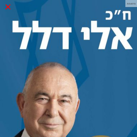
×
פרסומת