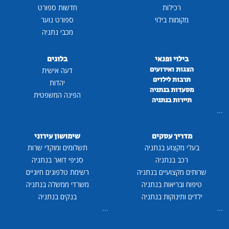
רכילות
חדשות ספורט
מקומות בילוי
ספורט נוער
מכבי נתניה
בילוי ופנאי
בלוגים
הצגות ואירועים
דעה אישית
תרבות לילדים
יהדות
מסעדות בנתניה
הפינה המשפטית
תיירות בנתניה
...
מדריך עסקים
שימושון עירוני
בעלי מקצוע בנתניה
תשלומים ומוקדי שרות
רכב בנתניה
סניפי דואר בנתניה
שרותים מקצועיים בנתניה
רשימת טלפונים חיוניים
טיפוח ובריאות בנתניה
משרדי ממשלה בנתניה
ילדים ותינוקות בנתניה
בנקים בנתניה
...
...