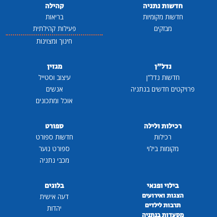
חדשות נתניה
קהילה
חדשות מקומיות
בריאות
מבזקים
פעילות קהילתית
חינוך ומצוינות
נדל"ן
מגזין
חדשות נדל"ן
עיצוב וסטייל
פרויקטים חדשים בנתניה
אנשים
אוכל ומתכונים
רכילות ולילה
ספורט
רכילות
חדשות ספורט
מקומות בילוי
ספורט נוער
מכבי נתניה
בילוי ופנאי
בלוגים
הצגות ואירועים
דעה אישית
תרבות לילדים
יהדות
מסעדות בנתניה