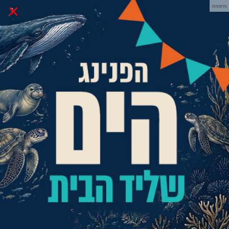
×
פרסומת