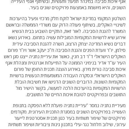
אגף איכות סביבה במינהל תפעול ותעשיות, ובשיתוף אגפי העירייה
השונים, והיא מיושמת באמצעות פרויקטים שונים בעיר.
השלטון המקומי במדינת ישראל לוקח חלק מרכזי ופעיל בהיערכות
לשינויי האקלים, בשיתוף פעולה הדוק עם משרדי הממשלה ובראשם
המשרד להגנת הסביבה. לאור זאת, התקיים השבוע בבית הנשיא
אירוע שיא לרשויות המקומיות המובילות עשיה בתחום. באירוע נשאו
דברים נשיא המדינה יצחק הרצוג, השרה להגנת הסביבה עידית
סילמן, יו"ר וועדת הפנים והגנת הסביבה ח"כ יעקב אשר ויו"ר פורום
האקלים הישראלי ד"ר דב חנין, כאשר את עיריית נתניה ייצגו סגן ראש
העיר עו"ד אדיר בנימיני הממונה על התייעלות אנרגטית ומנהלת אגף
איכות סביבה נורית מירון. באירוע הוצגה תכנית החוסן של פורום
האקלים הישראלי ונסקרה העבודה המשמעותית הנעשית ברשויות
המקומיות השונות. הדוברים השונים הדגישו את חשיבות הובלת
הרשויות המקומיות בהיערכות הלכה למעשה, בקשר הישיר מול
התושבים ובפרויקטים לטובת איכות החיים של התושבים.
מעיריית נתניה נמסר "עיריית נתניה פועלת ללא הפסקה בתנופת
העשייה בפרויקטים השונים במסגרת התכנית העירונית. מקודמים
פרויקטים של שיפור תשתיות בעיר כגון תכנית אסטרטגית לייעור
עירוני, שילוב חלחול נגר-עילי בתכנון גינות ציבוריות ושיפור תשתיות