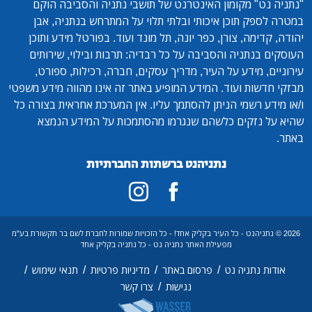
"נתניה נט"
מקומון האינטרנט של תושבי נתניה והסביבה הוקם
במטרה לספק תוכן איכותי ובלתי תלוי על המתרחש בנתניה, אבן
יהודה, קדימה, צורן, כפר יונה, תל מונד ועוד. בפורטל מידע ותוכן
העוסקים בנתניה והסביבה על כל רבדיה: תרבות ובילוי, שירותים
עירוניים, מידע על העיר, מדריך עסקים, חברה, רכילות, ספורט,
מבזקי חדשות ועוד. המידע המופיע באתר זה אינו מהווה מידע משפטי
ו/או מידע רשמי הניתן להסתמך עליו. אין המערכת אחראית בצורה כל
שהיא על נזקים כלשהם שנגרמו מהסתמכות על המידע הנמצא
באתר.
נתניהנט ברשתות החברתיות
2026 © נתניהנט - כל העיר בקליק אחד! - כל הזכויות שמורות לחברת לשם בר תקשורת בע"מ
מפעילת האתר נתניה נט - כל נתניה בקליק אחד
/
/
/
/
אודות נתניה נט
פרסום באתר
מדיניות פרטיות
תנאי שימוש
/
נגישות
צרו קשר