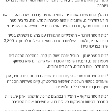
מיותרת.
במהלך החודשים האחרונים, צוותי ההוראה עברו הכשרה והעבירו את
הידע לתלמידים, שהובילו יוזמות סביבתיות מרשימות. כל בית ספר
בחר תחום מחקר, ובכנס הציגו התלמידים את ממצאיהם והישגיהם:
*בית הספר אורגד – התלמידים התמודדו עם צמצום השימוש בנייר
בבית הספר, ולאחר פעילויות הסברה ומעקב הצליחו לחסוך כ-3,800
ש"ח בצריכת נייר!
*בית הספר יונתן – הוביל יוזמת "שוק תן-קח", במהלכה התלמידים
אספו נתונים, העבירו שיעורי הסברה ואף קיימו יום שיא בשיתוף
ההנהלה, צוות המורים, תלמידים והורים.
*בית הספר תחכמוני – הקים חנות יד שנייה במתחם בית הספר, ערך
שיעורים בנושא השלכות השימוש בפלסטיק, קיים פעילויות הסברה
ואף חידון סביבתי לכלל התלמידים.
*בית הספר ברקאי – התמקד בצמצום צריכת החשמל, ארגן פעילויות
הסברה בכיתות והפסקות פעילות בנושא חשיבות איכות הסביבה.
בסיום הצגת היוזמות הוענקו תעודות הוקרה ושי לבתי הספר ולמורות