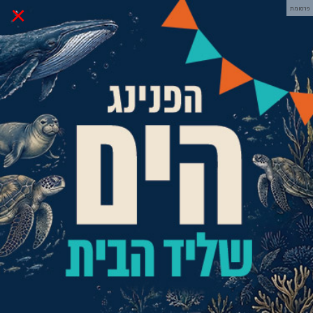
×
פרסומת