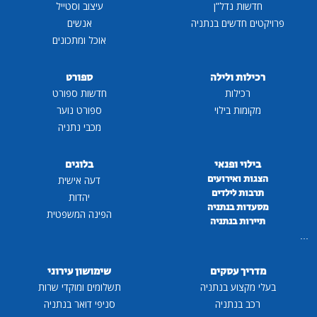
חדשות נדל"ן
עיצוב וסטייל
פרויקטים חדשים בנתניה
אנשים
אוכל ומתכונים
רכילות ולילה
ספורט
רכילות
חדשות ספורט
מקומות בילוי
ספורט נוער
מכבי נתניה
בילוי ופנאי
בלוגים
הצגות ואירועים
דעה אישית
תרבות לילדים
יהדות
מסעדות בנתניה
הפינה המשפטית
תיירות בנתניה
...
מדריך עסקים
שימושון עירוני
בעלי מקצוע בנתניה
תשלומים ומוקדי שרות
רכב בנתניה
סניפי דואר בנתניה