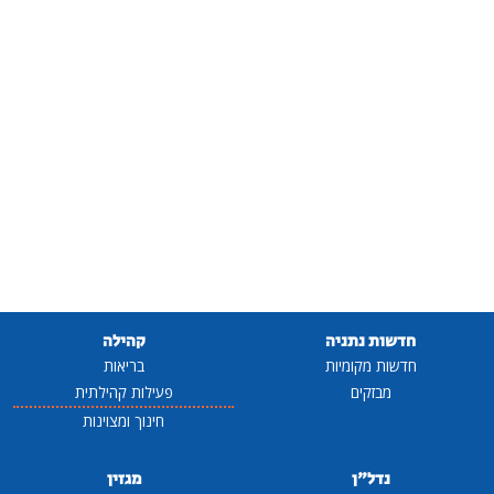
חדשות נתניה
קהילה
חדשות מקומיות
בריאות
מבזקים
פעילות קהילתית
חינוך ומצוינות
נדל"ן
מגזין