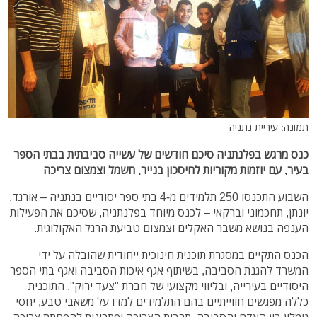
תמונה: עיריית נתניה
כנס מרגש בפלנתניה סיכם חודשים של עשייה סביבתית בבתי הספר
בעיר, עם יוזמות מקוריות לחיסכון בנייר, חשמל וצמצום צריכה
השבוע התכנסו 250 תלמידים מ-4 בתי ספר יסודיים בנתניה – אורגד,
יונתן, תחכמוני וברקאי – לכנס מיוחד בפלנתניה, שסיכם את הפעילות
הענפה בנושא משבר האקלים וצמצום טביעת הרגל האקולוגית.
הכנס התקיים במסגרת תוכנית חינוכית ייחודית שהובלה על ידי
המשרד להגנת הסביבה, בשיתוף אגף איכות הסביבה ואגף בתי הספר
היסודיים בעירייה, ובליווי מקצועי של חברת "צעד ירוק". התוכנית
כללה מפגשים חווייתיים בהם התלמידים למדו על משאבי טבע, יחסי
גומלין בין האדם והסביבה, תרבות הצריכה ופתרונות להפחתת צריכה