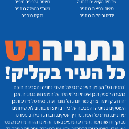
שרותים מקצועיים בנתניה
רשימת טלפונים חיוניים
טיפוח ובריאות בנתניה
משרדי ממשלה בנתניה
ילדים ותינוקות בנתניה
בנקים בנתניה
...
...
"נתניה נט"
מקומון האינטרנט של תושבי נתניה והסביבה הוקם
במטרה לספק תוכן איכותי ובלתי תלוי על המתרחש בנתניה, אבן
יהודה, קדימה, צורן, כפר יונה, תל מונד ועוד. בפורטל מידע ותוכן
העוסקים בנתניה והסביבה על כל רבדיה: תרבות ובילוי, שירותים
עירוניים, מידע על העיר, מדריך עסקים, חברה, רכילות, ספורט,
מבזקי חדשות ועוד. המידע המופיע באתר זה אינו מהווה מידע משפטי
ו/או מידע רשמי הניתן להסתמך עליו. אין המערכת אחראית בצורה כל