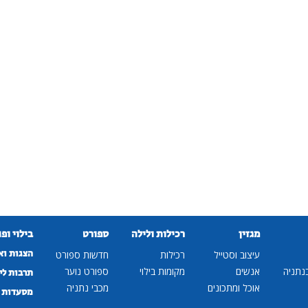
מגזין
רכילות ולילה
ספורט
בילוי ופ
הצגות וא
עיצוב וסטייל
רכילות
חדשות ספורט
נתניה
אנשים
מקומות בילוי
ספורט נוער
תרבות לי
אוכל ומתכונים
מכבי נתניה
מסעדות ב