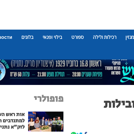
מגזין
רכילות ולילה
ספורט
בילוי ופנאי
בלוגים
вости
פופולרי
בילות
אות ראש הע
למתנדבים ה
לזק"א נתני