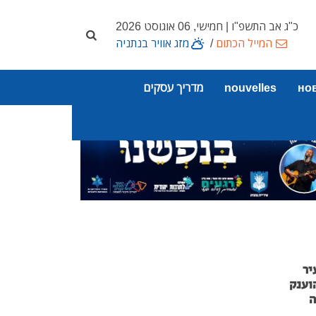
כ"ג אב התשפ"ו | חמישי, 06 אוגוסט 2026
המייל הכתום
/
מזג אוויר בנתניה
но
nouvelles
מדריך עסקים
יר
וענק
ה