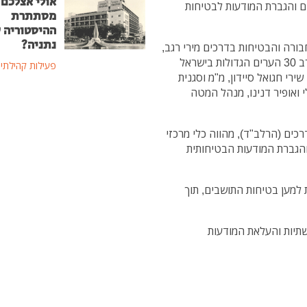
אולי אצלכם 
ם והגברת המודעות לבטיחות
מסתתרת
ההיסטוריה 
נתניה?
רה והבטיחות בדרכים מירי רגב,
סגן השר אורי מקלב, מנכ"לים, ראשי ערים וסגנים, בקרב 30 הערים הגדולות בישראל
פעילות קהילתי
ירי חגואל סיידון, מ"מ וסגנית
 ואופיר דנינו, מנהל המטה
כים (הרלב"ד), מהווה כלי מרכזי
הגברת המודעות הבטיחותית
למען בטיחות התושבים, תוך
תיות והעלאת המודעות