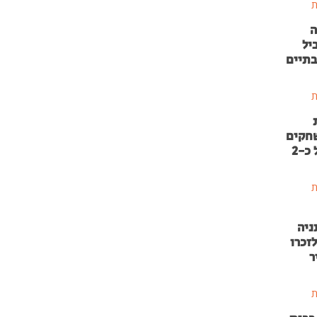
ת
ה
יל
בתיים
ת
שחקים
בהשקעה של כ-2
ת
ניה
זכרו
ר
ת