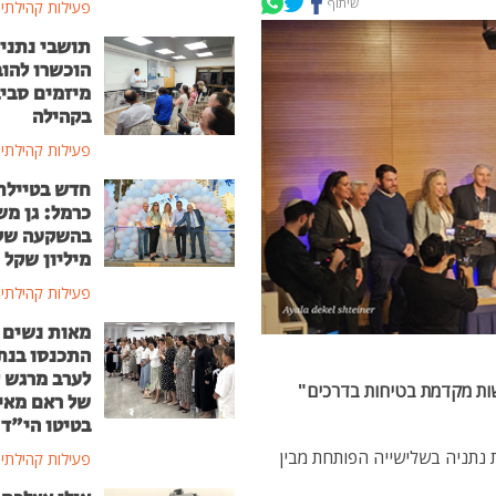
שיתוף
פעילות קהילתי
תושבי נתני
הוכשרו להוב
מיזמים סבי
בקהילה
פעילות קהילתי
חדש בטיילת
כרמל: גן מ
מיליון שקל
פעילות קהילתי
מאות נשים
התכנסו בנת
לערב מרגש ל
שות מקדמת בטיחות בדרכים"
של ראם מאי
בטיטו הי"ד
נתניה בשלישייה הפותחת מבין
פעילות קהילתי