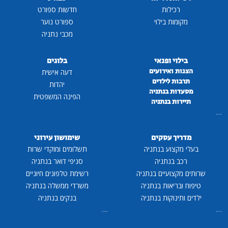
רכילות
חדשות ספורט
מקומות בילוי
ספורט נוער
מכבי נתניה
בילוי ופנאי
בלוגים
הצגות ואירועים
דעה אישית
תרבות לילדים
יהדות
מסעדות בנתניה
הפינה המשפטית
תיירות בנתניה
...
מדריך עסקים
שימושון עירוני
בעלי מקצוע בנתניה
תשלומים ומוקדי שרות
רכב בנתניה
סניפי דואר בנתניה
שרותים מקצועיים בנתניה
רשימת טלפונים חיוניים
טיפוח ובריאות בנתניה
משרדי ממשלה בנתניה
ילדים ותינוקות בנתניה
בנקים בנתניה
...
...