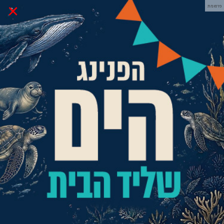
×
פרסומת