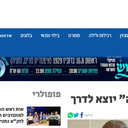
מגזין
רכילות ולילה
ספורט
בילוי ופנאי
בלוגים
вости
פופולרי
" יוצא לדרך
אות ראש הע
למתנדבים ה
שיתוף
לזק"א נתני