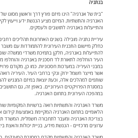
בנתניה
"בית של אנרגיה" הינו מיזם פורץ דרך וראשון מסוגו ש
האנרגיה והתשתיות. המיזם מציע הנגשת ידע וייעוץ לקי
והתייעלות באנרגיה לתושבים ולעסקים.
עיריית נתניה מובילה בשנים האחרונות תהליכים רחבים 
כחלק מיישום התכנית העירונית להתמודדות עם משבר הא
להתייעלות באנרגיה, חלקן בתמיכת משרדי ממשלה שוני
העיר הוחלפה לתאורת לד חסכנית באנרגיה והוחלפו מער
במבני העיריה במערכות חסכוניות. כמו כן, מקודם פר
אשר מייצר חשמל ירוק ונקי ברחבי העיר. העיריה רואה
שותפים למהלכים אלה, וכעת יוצאת במיזם המנגיש להם
במסגרת הפרויקטים העירוניים. באופן זה, גם התושבים
במהפכה העירונית בתחום האנרגיה.
משרד האנרגיה והתשתיות רואה ברשויות המקומיות שו
הלאומיים בתחום האנרגיה המקיימת באמצעות קידום א
בצריכת האנרגיה ומעבר לתחבורה חשמלית. המשרד תו
ערוצים מרכזיים - הנגשת מידע, בניית יכולות והאצת ב
משרד האנרגיה והתשתיות מקדם במסגרת המענקים, סיו