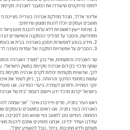
לפתח פרויקטים שיעודדו את המעבר לאנרגיה מקיימת ב
אלינור אדלר, מנהל מחלקת אנרגיה בעירייה מציינת כי
תושבים ועסקים יוכלו להנות ממגוון שירותים:
1. שיחות ייעוץ ראשוניות ללא עלות להבנת פוטנציאל
מתחדשת, והסבר על תהליכי ההתקנה והאישורים הנדר
2. מידע בנוגע לאפשרות חסכון באנרגיה בבית או בעסק וחסכון בעלות רכישת החשמל.
3. הסברים על אפשרויות התקנה של עמדות טעינה לרכב חשמלי ע"י התושבים.
שר האנרגיה והתשתיות, אלי כהן "משרד האנרגיה והתשת
שותף מרכזי בקידום אנרגיה מקיימת במשק הישראלי. עיר
לכך, שרשויות מקומיות יכולות לקדם אנרגיה מקיימת בק
עושות בתחומי החינוך והרווחה. כך, ניתן לשפר את איכ
יוקר המחייה ולתרום לעמידה ביעדי המדינה. אנו פועלי
בישראל יקדמו מרכזי ידע ויישום דוגמת "בית של אנרגיה
ראש העיר נתניה, מרים פיירברג-איכר: "אני שמחה להו
האנרגיה בעיר נתניה. אנו רואים בתושבים ובעסקים שו
החממה. המיזם טוב לתושב כפי שהוא טוב לסביבה, וזו
עתידנו ועתיד ילדינו. אנחנו מזמינים אתכם ליהנות משי
תשלום וללא מחויבות. ביחד, נוכל להשפיע יותר!".