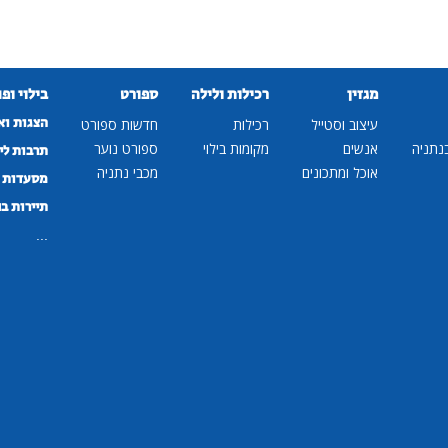
מגזין
רכילות ולילה
ספורט
בילוי ופ
הצגות וא
עיצוב וסטייל
רכילות
חדשות ספורט
נתניה
אנשים
מקומות בילוי
ספורט נוער
תרבות לי
אוכל ומתכונים
מכבי נתניה
מסעדות ב
תיירות ב
...