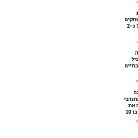
ת
שחקים
בהשקעה של כ-2
ת
ה
יל
בתיים
ת
ה
תנדבי
 את
 10
ת