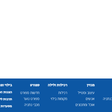
מגזין
רכילות ולילה
ספורט
בילוי ופ
הצגות וא
עיצוב וסטייל
רכילות
חדשות ספורט
נתניה
אנשים
מקומות בילוי
ספורט נוער
תרבות לי
אוכל ומתכונים
מכבי נתניה
מסעדות ב