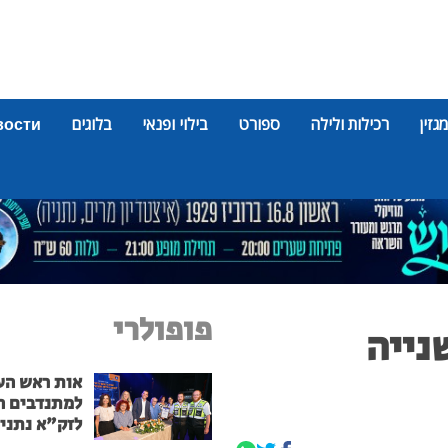
מגזין
רכילות ולילה
ספורט
בילוי ופנאי
בלוגים
вости
פופולרי
נייה
אות ראש הע
למתנדבים ה
לזק"א נתני