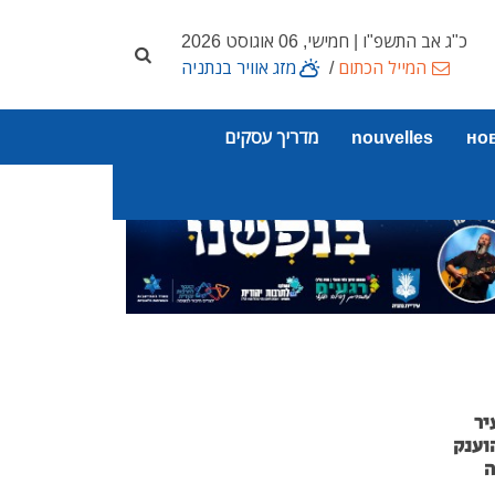
כ"ג אב התשפ"ו | חמישי, 06 אוגוסט 2026
המייל הכתום
/
מזג אוויר בנתניה
но
nouvelles
מדריך עסקים
יר
וענק
ה