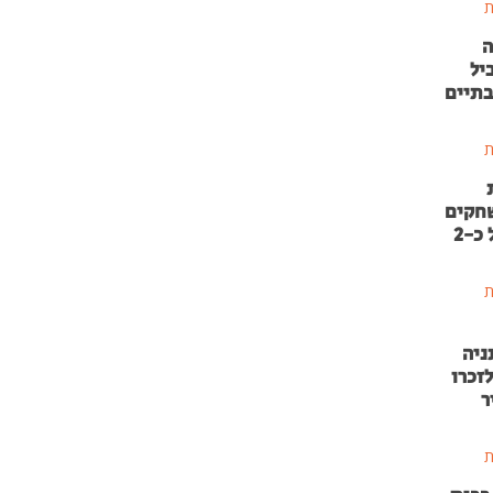
ת
ה
יל
בתיים
ת
שחקים
בהשקעה של כ-2
ת
ניה
זכרו
ר
ת