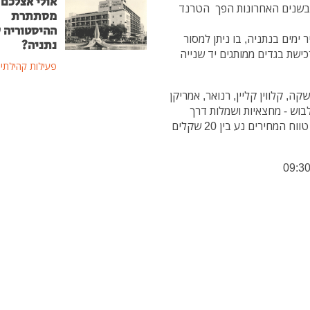
אולי אצלכם 
 ובשנים האחרונות הפך הטרנד
מסתתרת
ההיסטוריה 
יסוף בקניון עיר ימים בנתניה, בו ניתן למסור
נתניה?
כישת בגדים ממותגים יד שנייה
פעילות קהילתי
ה, קלווין קליין, רנואר, אמריקן
 לבוש - מחצאיות ושמלות דרך
נעליים ומכנסיים ועד אקססוריז: טבעות ותיקים, כאשר טווח המחירים נע בין 20 שקלים