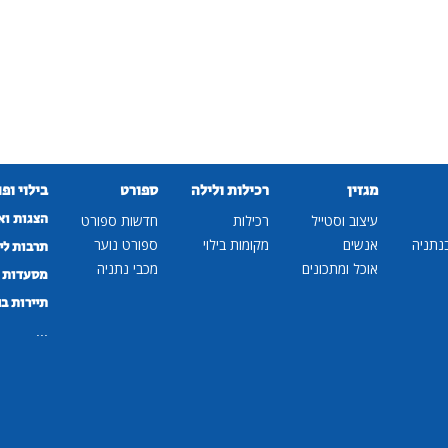
מגזין
רכילות ולילה
ספורט
בילוי ופ
הצגות וא
עיצוב וסטייל
רכילות
חדשות ספורט
נתניה
אנשים
מקומות בילוי
ספורט נוער
תרבות לי
אוכל ומתכונים
מכבי נתניה
מסעדות ב
תיירות ב
...