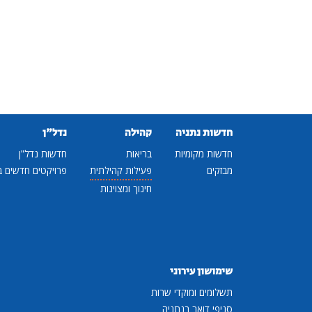
חדשות נתניה
קהילה
נדל"ן
חדשות מקומיות
בריאות
חדשות נדל"ן
מבזקים
פעילות קהילתית
פרויקטים חדשים ב
חינוך ומצוינות
שימושון עירוני
תשלומים ומוקדי שרות
סניפי דואר בנתניה