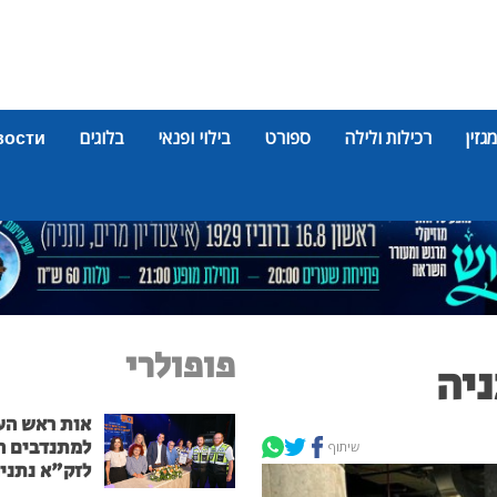
מגזין
רכילות ולילה
ספורט
בילוי ופנאי
בלוגים
вости
פופולרי
יה
אות ראש הע
למתנדבים ה
שיתוף
לזק"א נתני