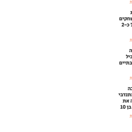
ת
שחקים
בהשקעה של כ-2
ת
ה
יל
בתיים
ת
ה
תנדבי
 את
 10
ת