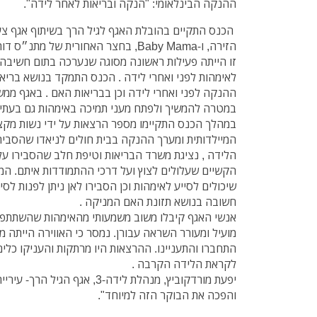
ההנקה הבינלאומי: "הנקה ובריאות לאחר לידה".
הכנס התקיים בהובלת האגף לגיל הרך בשיתוף אגף צעי
הזירה, ו-Baby Mama, בחצר האחורית של מתנ״ס דורה.
זו הייתה פעילות ראשונה מסוגה שנערכה בתום חשיבה
לאימהות לפני ואחרי לידה . הכנס התמקד בנושא בריא
ההנקה לפני ואחרי לידה וכן בבריאות האם . באגף ממ
במטרה להמשיך ולפתח מעני תמיכה באימהות גם בעתיד
במהלך הכנס התקיימו מספר הרצאות על ידי נשות מקצו
המיילדותית ומערך ההנקה בבית חולים לניאדו שהסבי
הלידה , נציגת משרד הבריאות וטיפת חלב שהסבירו ע
הקשיים שעלולים לצוץ ועל דרכי ההתמודדות איתם. המ
שיכולים לסייע לאימהות וכן הסבירו לאן ניתן לפנות ל
חשובה בנושא תזונת האם המניקה .
אנשי האגף קיבלו משוב משמעותי מהאימהות שהשתתפו
מועיל ומעורר השראה עבורן. נמסר כי האווירה הייתה מ
התחברו והתעניינו. ההרצאות היו מרתקות והעניקו כלי
לקראת הלידה הקרבה .
יפעת מורדקוביץ, מנהלת לידה-3, אג
והפכה את הבוקר הזה למיוחד".