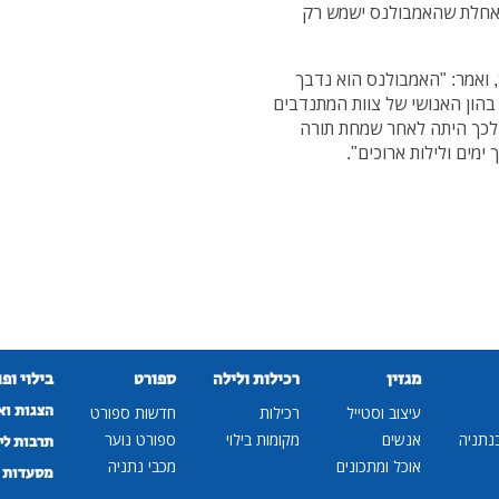
מאחלת שהאמבולנס ישמש רק
 ואמר: "האמבולנס הוא נדבך
 בהון האנושי של צוות המתנדבים
 לכך היתה לאחר שמחת תורה
מים ולילות ארוכים".
מגזין
רכילות ולילה
ספורט
בילוי ופ
הצגות וא
עיצוב וסטייל
רכילות
חדשות ספורט
נתניה
אנשים
מקומות בילוי
ספורט נוער
תרבות לי
אוכל ומתכונים
מכבי נתניה
מסעדות ב