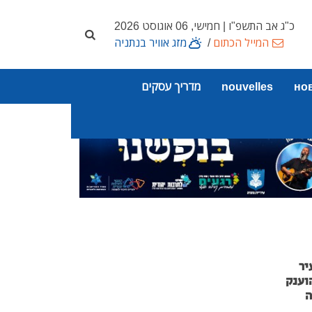
כ"ג אב התשפ"ו | חמישי, 06 אוגוסט 2026
המייל הכתום
/
מזג אוויר בנתניה
но
nouvelles
מדריך עסקים
יר
וענק
ה