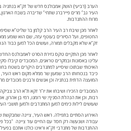
הערב (רביעי) הושק אמבולנס חדש של זק"א בנתניה ב
מרוח ההתנדבות.
לאחר מכן שיבח רב העיר הרב קלמן בר שליט"א שסיפר
החטופים, ועל הסיורים בעוטף עזה, שם הוא שומע ממ
זק"א שלא מקבלים תמורה, ועושים הכל למען כבוד הנפ
לאחר מכן התקיים טקס גזירת הסרט לאמבולנס החדש 
עלינו באסונות ובמקרים טראגים, המכובדים קיבלו סקי
האיכותי שבתוכו שיסייע למתנדבים היקרים בשטח בחום
כיבד בנכוחותו הרב שמעון שר ממלא מקום ראש העיר, ו
המועצה הדתית בנתניה וכן אנשים ורבנים מכובדים מרח
המכובדים הזכירו ושיבחו את יו"ר זקא ת"א הרב צביקה 
רבות, וכן את הנהלת הסניף: שי רומנו, רמי בן אהרון, א
שעושים לילות כימים למען המתנדבים ולמען תושבי העי
האירוע הסתיים בתפילה. ראש העיר, ציינה שמבקשת ש
עבודה ושנעשה רק חסד עם החיים עוד ציינה "בכל פ
ההתנדבות של מתנדבי זק"א וראינו כולנו אתכם בפעיל