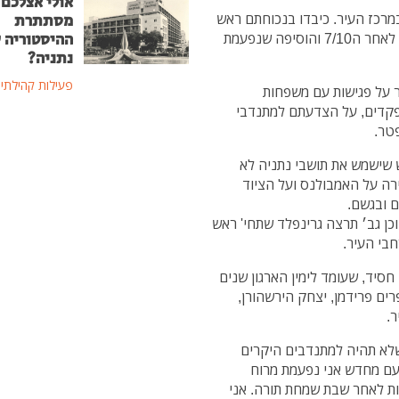
אולי אצלכם 
מרכז העיר. כיבדו בנכוחתם ראש
מסתתרת
העיר גב׳ מרים פיירברג שתחי׳ שדיברה בשבח הארגון, לאחר ה7/10 והוסיפה שנפעמת
ההיסטוריה 
נתניה?
פעילות קהילתי
 על פגישות עם משפחות
פקדים, על הצדעתם למתנדבי
טר.
שישמש את תושבי נתניה לא
רה על האמבולנס ועל הציוד
 ובגשם.
כן גב׳ תרצה גרינפלד שתחי' ראש
בי העיר.
חסיד, שעומד לימין הארגון שנים
פרים פרידמן, יצחק הירשהורן,
ר.
לא תהיה למתנדבים היקרים
עם מחדש אני נפעמת מרוח
ות לאחר שבת שמחת תורה. אני