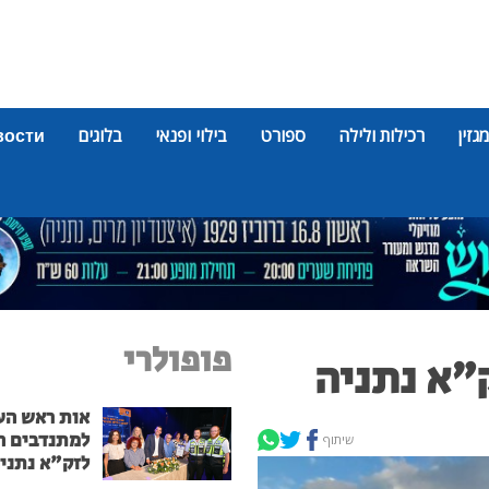
מגזין
רכילות ולילה
ספורט
בילוי ופנאי
בלוגים
вости
פופולרי
"א נתניה
אות ראש הע
למתנדבים ה
שיתוף
לזק"א נתני