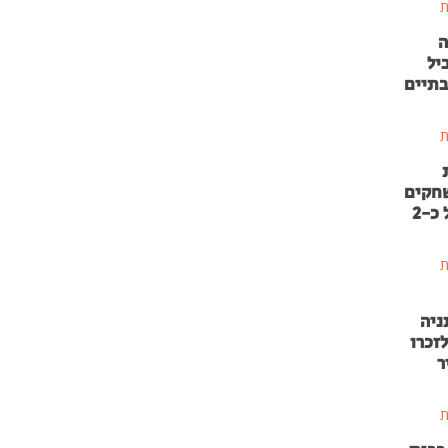
ת
ה
יל
בתיים
ת
שחקים
בהשקעה של כ-2
ת
ניה
זכרו
ר
ת