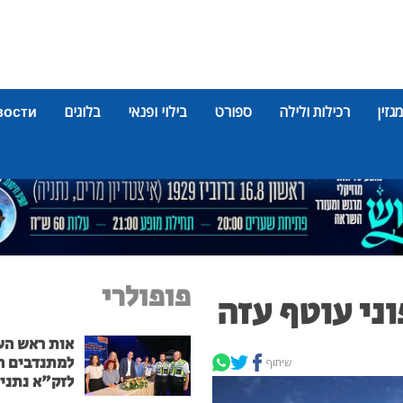
מגזין
רכילות ולילה
ספורט
בילוי ופנאי
בלוגים
вости
פופולרי
ני עוטף עזה
אות ראש הע
למתנדבים ה
שיתוף
לזק"א נתני