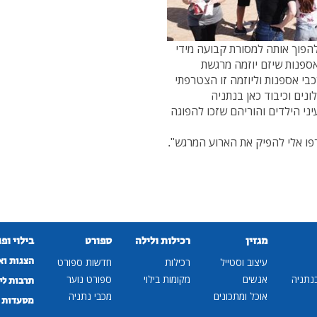
הפוך אותה למסורת קבועה מידי
אספנות שיזם יוזמה מרגשת
בי אספנות וליוזמה זו הצטרפתי
נים וכיבוד כאן בנתניה
י הילדים והוריהם שזכו להפוגה
ו אלי להפיק את הארוע המרגש".
מגזין
רכילות ולילה
ספורט
בילוי ופ
הצגות וא
עיצוב וסטייל
רכילות
חדשות ספורט
נתניה
אנשים
מקומות בילוי
ספורט נוער
תרבות לי
אוכל ומתכונים
מכבי נתניה
מסעדות ב