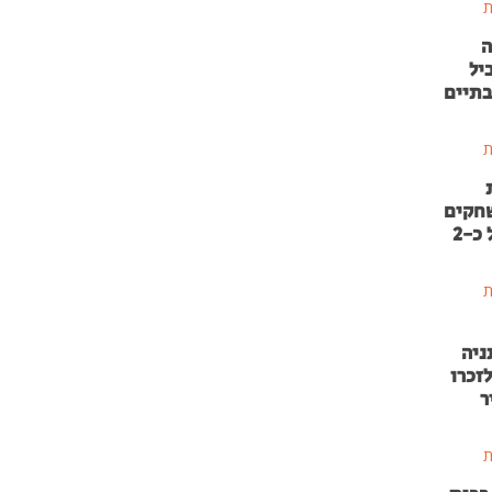
ת
ה
יל
בתיים
ת
שחקים
בהשקעה של כ-2
ת
ניה
זכרו
ר
ת