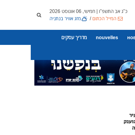
כ"ג אב התשפ"ו | חמישי, 06 אוגוסט 2026
המייל הכתום
/
מזג אוויר בנתניה
но
nouvelles
מדריך עסקים
יר
וענק
ה