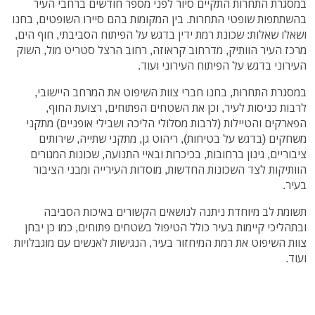
במסגרת התחרות התקיים סיור לפני מספר חודשים ברחבי העיר
בהשתתפות שופטי התחרות. בין המקומות בהם סיירו השופטים, בחנו
ושאלו שאלות: שכונת רמת ידין בדגש על הפיתוח הסביבתי, חוף הים,
מרכז העיר הוותיק, מדרחוב קראוזה, רחוב הרצל סטריט מול, השוק
העירוני בדגש על הפיתוח העירוני ועוד.
במסגרת התחרות, בחנו חברי צוות השיפוט את המרחב היישובי,
לרבות כניסות לעיר, וכן את השטחים הפתוחים, רצועת החוף,
הפארקים והטיילות (לרבות מסלולי הליכה ושבילי אופניים) מתקני
משחקים (בדגש על בטיחות), ריהוט גן, מתקני שתייה, שירותים
ציבוריים, גינון ברחובות, בכיכרות ובאיי התנועה, שכונות המגורים
הוותיקות לצד השכונות החדשות, מוסדות העירייה ומבני הציבור
בעיר.
תשומת לב מיוחדת ניתנה לנושאים הקשורים באיכות הסביבה
ובתהליכי קיימות בעיר כולל הטיפול בשטחים פתוחים, כמו כן יבחן
צוות השיפוט את רמת המיחזור בעיר, הנגישות לאנשים עם מוגבלויות
ועוד.