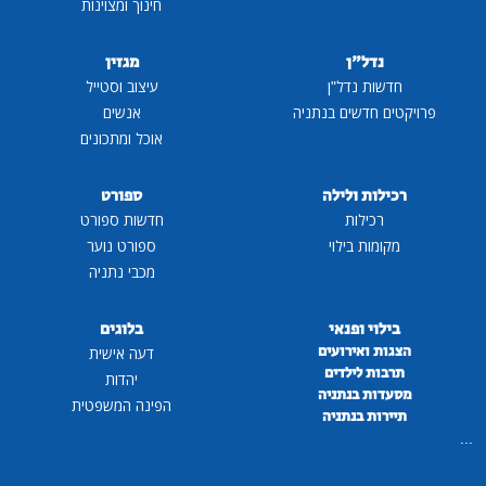
חינוך ומצוינות
נדל"ן
מגזין
חדשות נדל"ן
עיצוב וסטייל
פרויקטים חדשים בנתניה
אנשים
אוכל ומתכונים
רכילות ולילה
ספורט
רכילות
חדשות ספורט
מקומות בילוי
ספורט נוער
מכבי נתניה
בילוי ופנאי
בלוגים
הצגות ואירועים
דעה אישית
תרבות לילדים
יהדות
מסעדות בנתניה
הפינה המשפטית
תיירות בנתניה
...