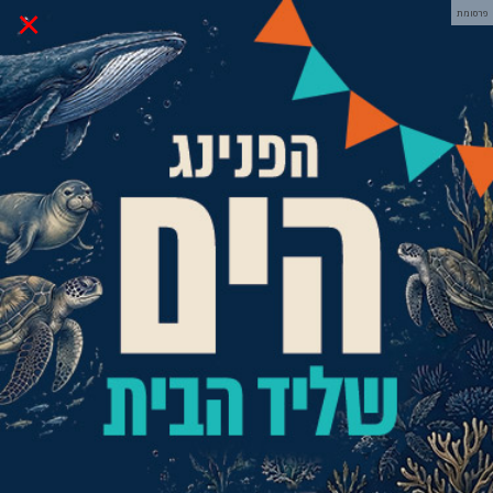
×
פרסומת