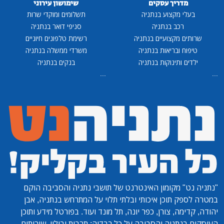
מדריך עסקים
שימושון עירוני
בעלי מקצוע בנתניה
תשלומים ומוקדי שרות
רכב בנתניה
סניפי דואר בנתניה
שרותים מקצועיים בנתניה
רשימת טלפונים חיוניים
טיפוח ובריאות בנתניה
משרדי ממשלה בנתניה
ילדים ותינוקות בנתניה
בנקים בנתניה
...
...
"נתניה נט"
מקומון האינטרנט של תושבי נתניה והסביבה הוקם
במטרה לספק תוכן איכותי ובלתי תלוי על המתרחש בנתניה, אבן
יהודה, קדימה, צורן, כפר יונה, תל מונד ועוד. בפורטל מידע ותוכן
העוסקים בנתניה והסביבה על כל רבדיה: תרבות ובילוי, שירותים