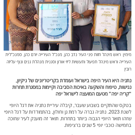
מימין: ראש מינהל חזות פני העיר נדב כהן, מנכ"ל העירייה יורם כהן, סמנכ"לית
העירייה וראש מינהל תפעול ותעשיות ליזי אורון וסגנית מנהלת גנים ונוף עליזה
רובין
נתניה היא העיר היפה בישראל ועומדת בקריטריונים של ניקיון,
נגישות, טיפוח והשקעה באיכות הסביבה וקיימות במסגרת תחרות
"קריה יפה" מטעם המועצה לישראל יפה
בטקס שהתקיים בשבוע שעבר, קיבלה עיריית נתניה את דגל היופי
לשנת 2023. נתניה גברה על רמת גן וחולון, בהתמודדות על דגל היופי
שזהו תואר היופי הגבוה ביותר בתחרות. תואר זה מוענק לעיר שזוכה
בחמישה כוכבי יופי 5 שנים ברציפות.