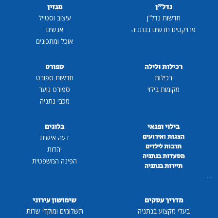
נדל"ן
מגזין
חדשות נדל"ן
עיצוב וסטייל
פרויקטים חדשים בנתניה
אנשים
אוכל ומתכונים
רכילות ולילה
ספורט
רכילות
חדשות ספורט
מקומות בילוי
ספורט נוער
מכבי נתניה
בילוי ופנאי
בלוגים
הצגות ואירועים
דעה אישית
תרבות לילדים
יהדות
מסעדות בנתניה
הפינה המשפטית
תיירות בנתניה
...
מדריך עסקים
שימושון עירוני
בעלי מקצוע בנתניה
תשלומים ומוקדי שרות