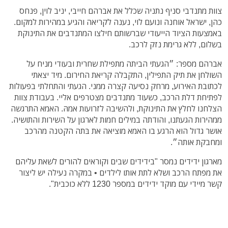
צוות מתנדבי סניף נתניה שכלל את אברהם חייבי, יניב לוין, פנחס
כהן, ישראל אוחנה ונועם לוי, נענה לקריאה והגיע במהירות למקום.
באמצעות הציוד הייעודי שברשותם חילצו המתנדבים את התינוקת
בשלום, ללא גרימת נזק לרכב.
אברהם מספר: ״הגעתי הביתה מתפילת שחרית ובעודי מניח על
השולחן את תיק התפילין, התקבלה קריאת החירום. מיד יצאתי
לכתובת האירוע, מרחק נסיעה קצרה ממני. הגעתי והתחלתי בפעולות
לפתיחת דלת הרכב, כשעוד מתנדבים מצטרפים אליי. בעבודת צוות
הצלחנו לחלץ את התינוקת, ולהשיבה לזרועות אמהּ. האמא התרגשה
ממהירות הגעתנו, והודתה במילים חמות לארגון על השירות והתושיה.
אושר גדול הוא הרגע בו האמא מוציאה את בּתה הקטנה מהרכב
ומחבקת אותה״.
מארגון ידידים נמסר "בידידים שבים וקוראים להורים לשאת עליהם
את מפתח הרכב ושלא לתת אותו לילדים • במקרה נעילה יש ליצור
קשר מיידי עם מוקד ידידים במספר 1230 ללא כוכבית".