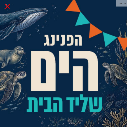
×
פרסומת